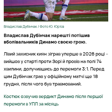
Владислав Дубінчак / Фото Ю. Юр’єв
Владислав Дубінчак нарешті потішив
вболівальників Динамо своєю грою.
Лівий захисник киян зіграв уперше в 2026 році –
вийшов у старті проти Зорі й провів на полі 74
хвилини, долучившись до перемоги 3:1. Перед
цим Дубінчак грав у офіційному матчі ще 18
грудня, після чого був травмований.
Костюк озвучив вердикт Динамо після першої
перемоги в УПЛ за місяць