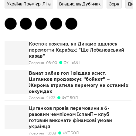
Україна Прем'єр-Ліга
Владислав Дубінчак
Зоря
Дин
Костюк пояснив, як Динамо вдалося
перемогти Карабах: "Ще Лобановський
казав"
ФУТБОЛ
7 серпня,
08:00
Ванат забив гол і віддав асист,
Циганков продовжує "бойкот" –
Жирона втратила перемогу на останніх
секундах
ФУТБОЛ
7 серпня,
21:33
Циганков провів перемовини з 6-
разовим чемпіоном Іспанії – клуб
готовий виконати фінансові умови
українця
ФУТБОЛ
7 серпня,
16:08