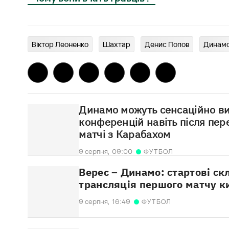
Віктор Леоненко
Шахтар
Денис Попов
Динам
Динамо можуть сенсаційно ви
конференцій навіть після пе
матчі з Карабахом
9 серпня,
09:00
ФУТБОЛ
Верес – Динамо: стартові ск
трансляція першого матчу к
9 серпня,
16:49
ФУТБОЛ