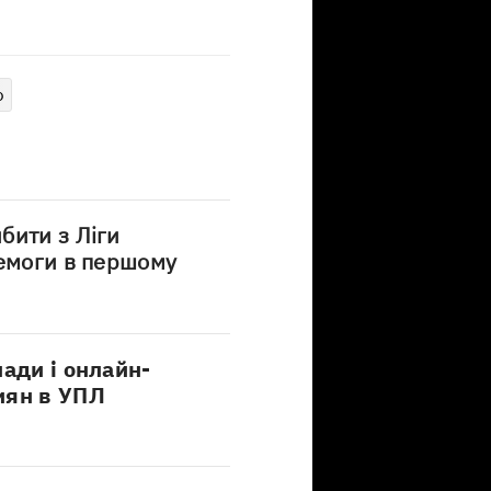
о
бити з Ліги
ремоги в першому
лади і онлайн-
иян в УПЛ