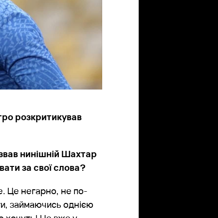
тро розкритикував
азвав нинішній Шахтар
ати за свої слова?
. Це негарно, не по-
ти, займаючись однією