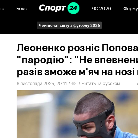
іс
Бокс
ЧС 2026
Форму
Чемпіонат світу з футболу 2026
Леоненко розніс Попова
"пародію": "Не впевнен
разів зможе м'яч на нозі
6 листопада 2025, 20:11
/
/
Читать на русском