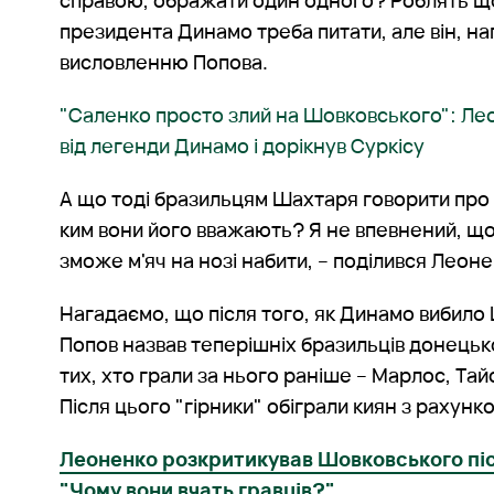
справою, ображати один одного? Роблять що
президента Динамо треба питати, але він, на
висловленню Попова.
"Саленко просто злий на Шовковського": Ле
від легенди Динамо і дорікнув Суркісу
А що тоді бразильцям Шахтаря говорити про 
ким вони його вважають? Я не впевнений, що 
зможе м'яч на нозі набити, – поділився Леон
Нагадаємо, що після того, як Динамо вибило 
Попов назвав теперішніх бразильців донецьк
тих, хто грали за нього раніше – Марлос, Та
Після цього "гірники" обіграли киян з рахунко
Леоненко розкритикував Шовковського пі
"Чому вони вчать гравців?"