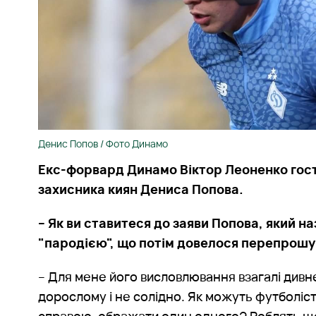
Денис Попов / Фото Динамо
Екс-форвард Динамо Віктор Леоненко гос
захисника киян Дениса Попова.
– Як ви ставитеся до заяви Попова, який н
"пародією", що потім довелося перепрошув
– Для мене його висловлювання взагалі дивне
дорослому і не солідно. Як можуть футболіс