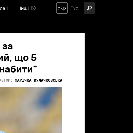
ла 1
Інші
Укр
Рус
 за
ий, що 5
 набити"
МАРІЧКА
КУЛАЧКОВСЬКА
АВТОР: