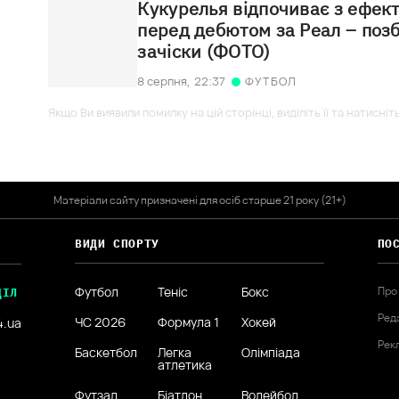
Кукурелья відпочиває з ефек
перед дебютом за Реал – поз
зачіски (ФОТО)
8 серпня,
22:37
ФУТБОЛ
Якщо Ви виявили помилку на цій сторінці, виділіть її та натисніт
Матеріали сайту призначені для осіб старше 21 року (21+)
ВИДИ СПОРТУ
ПО
Футбол
Теніс
Бокс
Про
ДІЛ
Ред
ЧС 2026
Формула 1
Хокей
4.ua
Рек
Баскетбол
Легка
Олімпіада
атлетика
Футзал
Біатлон
Волейбол