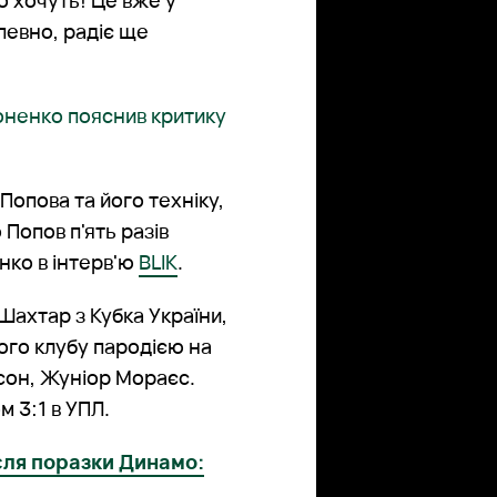
 хочуть! Це вже у
певно, радіє ще
оненко пояснив критику
Попова та його техніку,
Попов п'ять разів
енко в інтерв'ю
BLIK
.
Шахтар з Кубка України,
ого клубу пародією на
йсон, Жуніор Мораєс.
м 3:1 в УПЛ.
сля поразки Динамо: