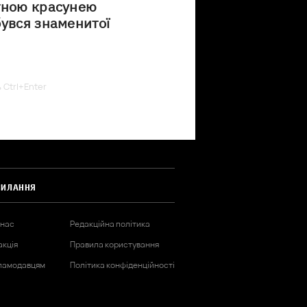
тною красунею
бувся знаменитої
ь Ctrl+Enter
СИЛАННЯ
 нас
Редакційна політика
акція
Правила користування
ламодавцям
Політика конфіденційності