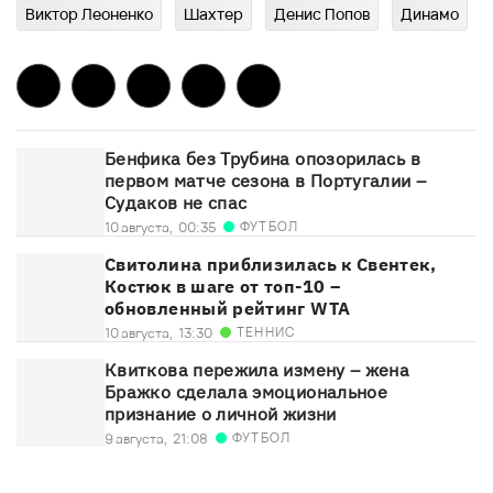
Виктор Леоненко
Шахтер
Денис Попов
Динамо
Бенфика без Трубина опозорилась в
первом матче сезона в Португалии –
Судаков не спас
ФУТБОЛ
10 августа,
00:35
Свитолина приблизилась к Свентек,
Костюк в шаге от топ-10 –
обновленный рейтинг WTA
ТЕННИС
10 августа,
13:30
Квиткова пережила измену – жена
Бражко сделала эмоциональное
признание о личной жизни
ФУТБОЛ
9 августа,
21:08