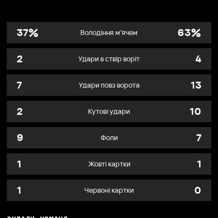
%
%
37
63
Володіння м’ячем
2
4
Удари в ствір воріт
7
13
Удари повз ворота
2
10
Кутові удари
9
7
Фоли
1
1
Жовті картки
1
0
Червоні картки