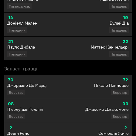
Півзахисник
Нападник
14
19
Доніелл Мален
Булай Діа
Нападник
Нападник
21
22
Пауло Дибала
Маттео Канчельєрі
Нападник
Нападник
Запасні гравці
70
72
Джорджіо Де Марці
Ніколо Панноццо
Воротар
Воротар
95
99
П'єрлуїджі Голліні
Джакомо Джакомоне
Воротар
Воротар
2
2
Девін Ренс
Семюель Жиго