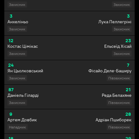
Захисник
Захисник
3
3
Анхеліньо
Лука Пеллегріні
Захисник
Захисник
12
23
Костас Цімікас
Ельсеїд Хісай
Захисник
Захисник
24
7
Ян Цьолковський
Фісайо Деле-Баширу
Захисник
Півзахисник
87
21
Даніель Гіларді
Реда Белахяне
Захисник
Півзахисник
9
28
Артем Довбик
Адріан Пшиборек
Нападник
Півзахисник
18
29