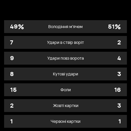
%
%
49
51
Володіння м’ячем
7
2
Удари в ствір воріт
9
4
Удари повз ворота
8
3
Кутові удари
15
16
Фоли
2
3
Жовті картки
1
1
Червоні картки