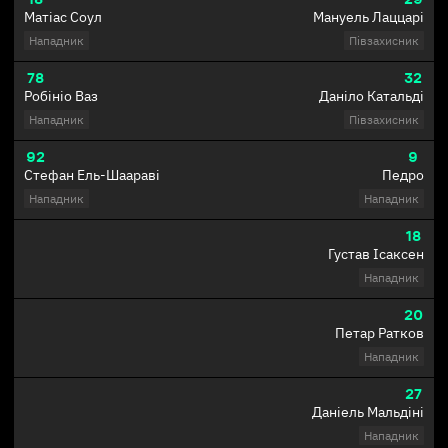
Матіас Соул
Мануель Лаццарі
Нападник
Півзахисник
78
32
Робініо Ваз
Даніло Катальді
Нападник
Півзахисник
92
9
Стефан Ель-Шаараві
Педро
Нападник
Нападник
18
Густав Ісаксен
Нападник
20
Петар Ратков
Нападник
27
Даніель Мальдіні
Нападник