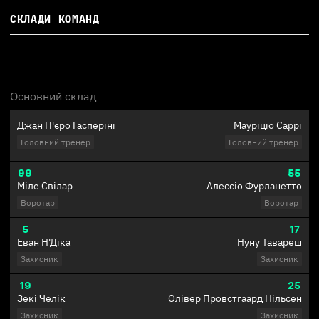
СКЛАДИ КОМАНД
Основний склад
Джан П'єро Гасперіні
Мауріціо Саррі
Головний тренер
Головний тренер
99
55
Міле Свілар
Алессіо Фурланетто
Воротар
Воротар
5
17
Еван Н'Діка
Нуну Тавареш
Захисник
Захисник
19
25
Зекі Челік
Олівер Провстгаард Нільсен
Захисник
Захисник