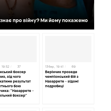
знає про війну? Ми йому покажемо
,
19:52
/
37
13 бер ,
19:41
/
69
їнський боксер
Берінчик проведе
ив, від чого
чемпіонський бій з
жатиме результат
Наваррете – відомі
утнього бою
подробиці
чика: "Наваррете –
ильний боксер"