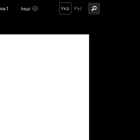
ла 1
Інші
Укр
Рус