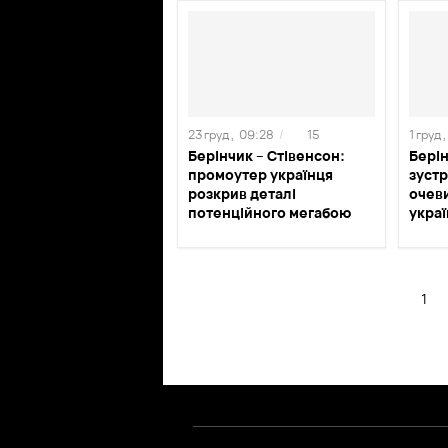
23 груд ,
09:28
/
15
1 груд ,
Берінчик – Стівенсон:
Берін
промоутер українця
зустр
розкрив деталі
очев
потенційного мегабою
укра
1