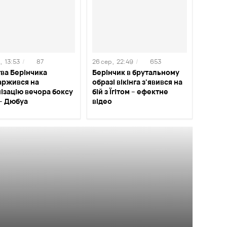
,
13:53
/
87
26 сер ,
22:49
/
653
ва Берінчика
Берінчик в брутальному
аржився на
образі вікінга з'явився на
ізацію вечора боксу
бій з Їгітом – ефектне
 – Дюбуа
відео