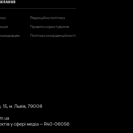
СИЛАННЯ
 нас
Редакційна політика
акція
Правила користування
ламодавцям
Політика конфіденційності
 15, м. Львів, 79008
om.ua
'єктів у сфері медіа — R40-06056