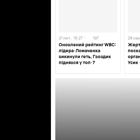
21 лют ,
15:27
/
197
28 сер 
Оновлений рейтинг WBС:
Жерт
лідера-Ломаченка
поск
викинули геть, Гвоздик
орган
піднявся у топ-7
Усик