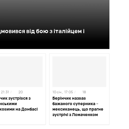
мовився від бою з італійцем і
21:31
/
20
10 січ ,
17:05
/
18
чик зустрівся з
Берінчик назвав
їнськими
бажаного суперника –
ковими на Донбасі
мексиканець, що прагне
зустрічі з Ломаченком