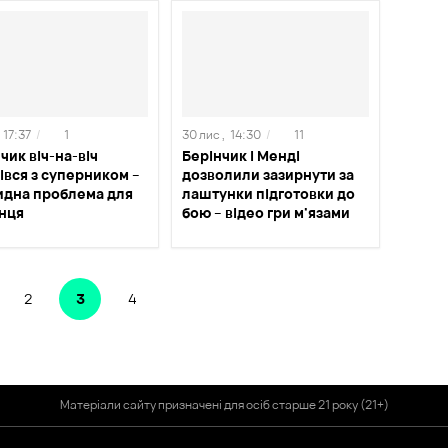
17:37
/
1
30 лис ,
14:30
/
11
чик віч-на-віч
Берінчик і Менді
івся з суперником –
дозволили зазирнути за
идна проблема для
лаштунки підготовки до
їнця
бою – відео гри м'язами
2
3
4
Матеріали сайту призначені для осіб старше 21 року (21+)