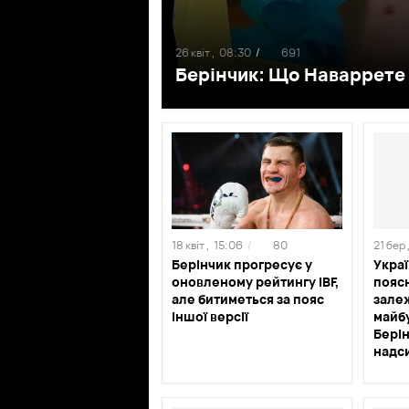
26 квіт ,
08:30
/
691
Берінчик: Що Наваррете 
18 квіт ,
15:06
/
80
21 бер 
Берінчик прогресує у
Укра
оновленому рейтингу IBF,
поясн
але битиметься за пояс
зале
іншої версії
майб
Берін
надс