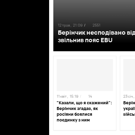
12 трав ,
21:09
/
2551
Берінчик несподівано від
звільнив пояс EBU
11 квіт ,
15:19
/
14
23 січ ,
"Казали, що я скажений":
Берін
Берінчик згадав, як
укра
росіяни боялися
війсь
поєдинку з ним