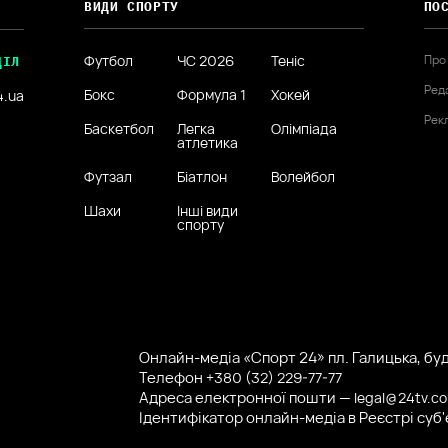
ВИДИ СПОРТУ
ПО
Футбол
ЧС 2026
Теніс
Про
ДІЛ
Ред
Бокс
Формула 1
Хокей
4.ua
Рек
Баскетбол
Легка
Олімпіада
атлетика
Футзал
Біатлон
Волейбол
Шахи
Інші види
спорту
Онлайн-медіа «Спорт 24» пл. Галицька, буд.
Телефон
+380 (32) 229-77-77
Адреса електронної пошти —
legal@24tv.c
Ідентифікатор онлайн-медіа в Реєстрі суб