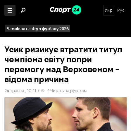
Укр
Рус
Чемпіонат світу з футболу 2026
Усик ризикує втратити титул
чемпіона світу попри
перемогу над Верховеном –
відома причина
24 травня , 10:11
/
/
Читать на русском