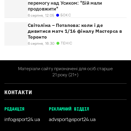
перемогу над Усиком: "Бій мали
продовжити"
БОКС
6 серпня,
12:05
Світоліна – Потапова: коли і де
дивитися матч 1/16 фіналу Мастерса в
Торонто
ТЕНІС
6 серпня,
16:30
Матеріали сайту призначені для осіб старше
21 року (21+)
КОНТАКТИ
РЕДАКЦІЯ
РЕКЛАМНИЙ ВІДДІЛ
info@sport24.ua
advsport@sport24.ua