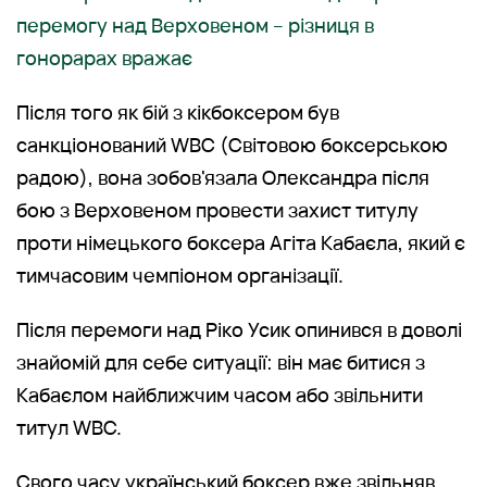
перемогу над Верховеном – різниця в
гонорарах вражає
Після того як бій з кікбоксером був
санкціонований WBC (Світовою боксерською
радою), вона зобов'язала Олександра після
бою з Верховеном провести захист титулу
проти німецького боксера Агіта Кабаєла, який є
тимчасовим чемпіоном організації.
Після перемоги над Ріко Усик опинився в доволі
знайомій для себе ситуації: він має битися з
Кабаєлом найближчим часом або звільнити
титул WBC.
Свого часу український боксер вже звільняв