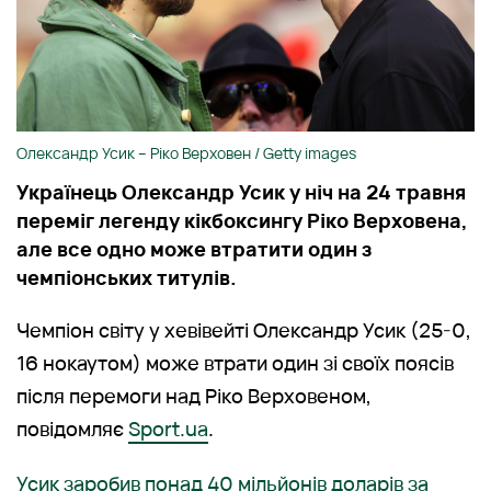
Олександр Усик – Ріко Верховен / Getty images
Українець Олександр Усик у ніч на 24 травня
переміг легенду кікбоксингу Ріко Верховена,
але все одно може втратити один з
чемпіонських титулів.
Чемпіон світу у хевівейті Олександр Усик (25-0,
16 нокаутом) може втрати один зі своїх поясів
після перемоги над Ріко Верховеном,
повідомляє
Sport.ua
.
Усик заробив понад 40 мільйонів доларів за