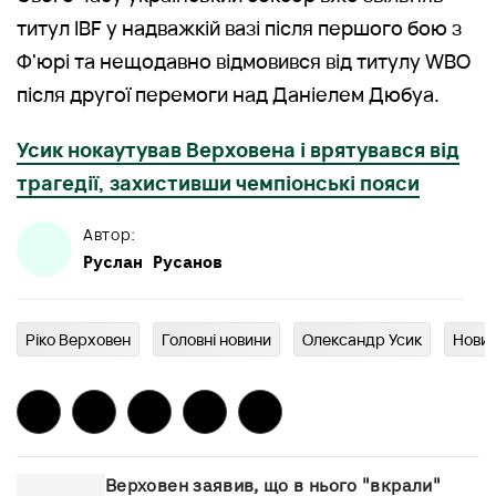
титул IBF у надважкій вазі після першого бою з
Ф'юрі та нещодавно відмовився від титулу WBO
після другої перемоги над Даніелем Дюбуа.
Усик нокаутував Верховена і врятувався від
трагедії, захистивши чемпіонські пояси
Автор:
Руслан
Русанов
Ріко Верховен
Головні новини
Олександр Усик
Нови
Верховен заявив, що в нього "вкрали"