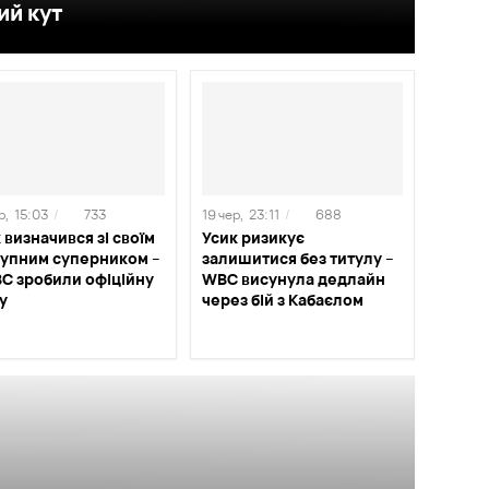
ий кут
р,
15:03
/
733
19 чер,
23:11
/
688
 визначився зі своїм
Усик ризикує
тупним суперником –
залишитися без титулу –
C зробили офіційну
WBC висунула дедлайн
у
через бій з Кабаєлом