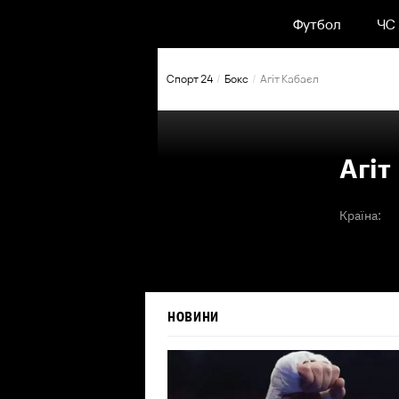
Футбол
ЧС
Спорт 24
Бокс
Агіт Кабаєл
Агіт
Країна:
НОВИНИ