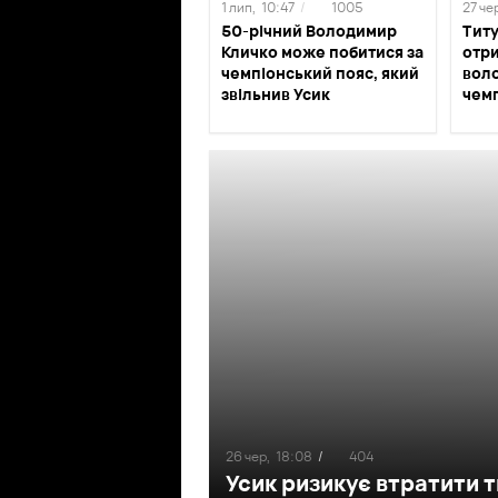
1 лип,
10:47
/
1005
27 че
50-річний Володимир
Титу
Кличко може побитися за
отр
чемпіонський пояс, який
воло
звільнив Усик
чем
26 чер,
18:08
/
404
Усик ризикує втратити т