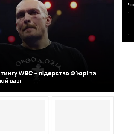
Чит
йтингу WBC – лідерство Ф'юрі та
ій вазі