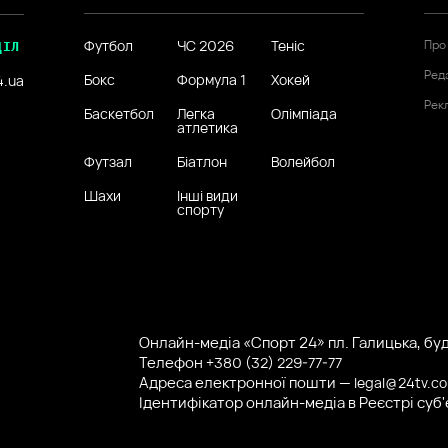
Футбол
ЧС 2026
Теніс
Про
ДІЛ
Ред
Бокс
Формула 1
Хокей
4.ua
Рек
Баскетбол
Легка
Олімпіада
атлетика
Футзал
Біатлон
Волейбол
Шахи
Інші види
спорту
Онлайн-медіа «Спорт 24» пл. Галицька, буд.
Телефон
+380 (32) 229-77-77
Адреса електронної пошти —
legal@24tv.c
Ідентифікатор онлайн-медіа в Реєстрі суб