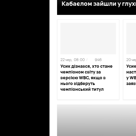
Кабаєлом зайшли у глух
22 чер,
08:00
/
946
20 че
Усик дізнався, хто стане
Усик
чемпіоном світу за
нас
версією WBC, якщо в
у WB
нього відберуть
заяв
чемпіонський титул