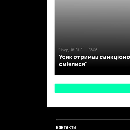
11 чер,
18:51
/
5606
Усик отримав санкціонов
сміялися"
КОНТАКТИ