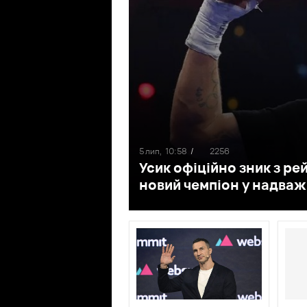
5 лип,
10:58
/
2256
Усик офіційно зник з ре
новий чемпіон у надважк