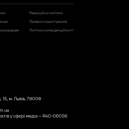
 нас
Редакційна політика
акція
Правила користування
ламодавцям
Політика конфіденційності
 15, м. Львів, 79008
om.ua
'єктів у сфері медіа — R40-06056