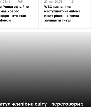
р,
23:41
/
795
27 чер,
20:35
/
121
л Усика офіційно
WBC визначила
имав нового
наступного чемпіона
даря – хто став
після рішення Усика
піоном
залишити титул
итул чемпіона світу – переговори з