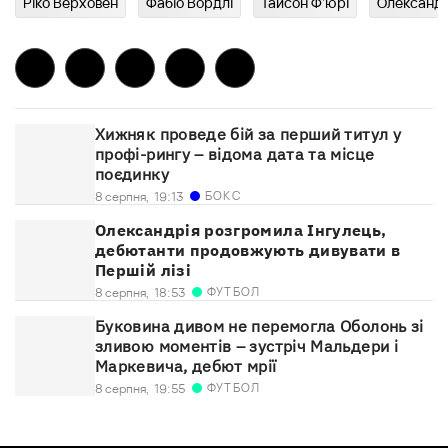
Ріко Верховен
Фабіо Вордлі
Тайсон Ф'юрі
Олександр
Хижняк проведе бій за перший титул у
профі-рингу – відома дата та місце
поєдинку
БОКС
8 серпня,
19:13
Олександрія розгромила Інгулець,
дебютанти продовжують дивувати в
Першій лізі
ФУТБОЛ
8 серпня,
18:53
Буковина дивом не перемогла Оболонь зі
зливою моментів – зустріч Мальдери і
Маркевича, дебют мрії
ФУТБОЛ
8 серпня,
19:55