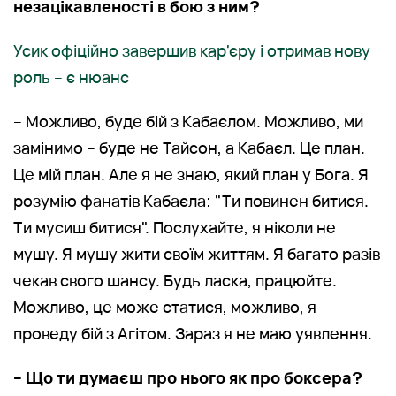
незацікавленості в бою з ним?
Усик офіційно завершив кар'єру і отримав нову
роль – є нюанс
– Можливо, буде бій з Кабаєлом. Можливо, ми
замінимо – буде не Тайсон, а Кабаєл. Це план.
Це мій план. Але я не знаю, який план у Бога. Я
розумію фанатів Кабаєла: "Ти повинен битися.
Ти мусиш битися". Послухайте, я ніколи не
мушу. Я мушу жити своїм життям. Я багато разів
чекав свого шансу. Будь ласка, працюйте.
Можливо, це може статися, можливо, я
проведу бій з Агітом. Зараз я не маю уявлення.
– Що ти думаєш про нього як про боксера?