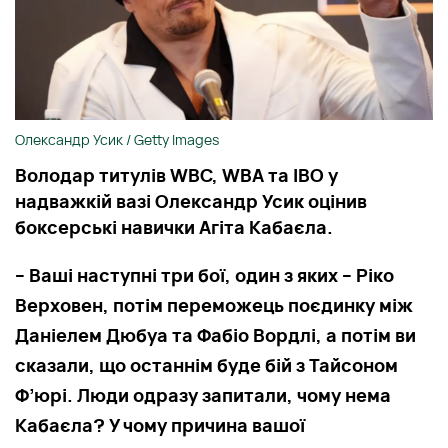
Олександр Усик / Getty Images
Володар титулів WBC, WBA та IBO у
надважкій вазі Олександр Усик оцінив
боксерські навички Агіта Кабаєла.
– Ваші наступні три бої, один з яких – Ріко
Верховен, потім переможець поєдинку між
Даніелем Дюбуа та Фабіо Вордлі, а потім ви
сказали, що останнім буде бій з Тайсоном
Ф’юрі. Люди одразу запитали, чому нема
Кабаєла? У чому причина вашої