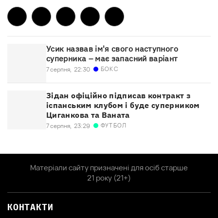
Усик назвав ім'я свого наступного
суперника – має запасний варіант
БОКС
7 серпня,
22:30
Зідан офіційно підписав контракт з
іспанським клубом і буде суперником
Циганкова та Ваната
ФУТБОЛ
7 серпня,
23:29
Матеріали сайту призначені для осіб старше
21 року (21+)
КОНТАКТИ