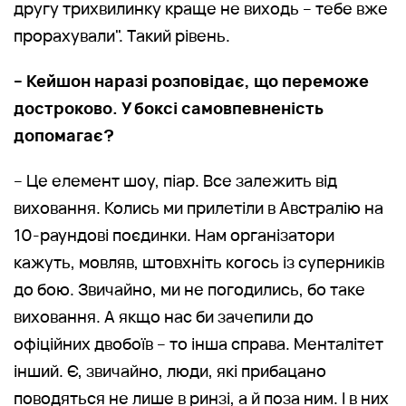
другу трихвилинку краще не виходь – тебе вже
прорахували". Такий рівень.
– Кейшон наразі розповідає, що переможе
достроково. У боксі самовпевненість
допомагає?
– Це елемент шоу, піар. Все залежить від
виховання. Колись ми прилетіли в Австралію на
10-раундові поєдинки. Нам організатори
кажуть, мовляв, штовхніть когось із суперників
до бою. Звичайно, ми не погодились, бо таке
виховання. А якщо нас би зачепили до
офіційних двобоїв – то інша справа. Менталітет
інший. Є, звичайно, люди, які прибацано
поводяться не лише в ринзі, а й поза ним. І в них