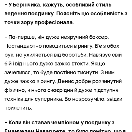
– У Берінчика, кажуть, особливий стиль
ведення поєдинку. Поясніть цю особливість з
точки зору професіонала.
– По-перше, він дуже незручний боксер.
Нестандартно поводиться в рингу. Б’є з обох
рук, не ухиляється від боротьби. Нав’язує свій
бій і від нього дуже важко втекти. Якщо
зачепився, то буде постійно тиснути. З ним
дуже важко в рингу. Денис добре розвинутий
фізично, в нього своєрідна й дуже підступна
техніка для суперника. Бо незрозуміло, звідки
прилетить.
– Коли він ставав чемпіоном у поєдинку з
Емануелем Наваррете, то було помітно, що в