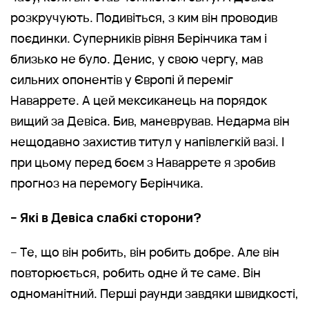
розкручують. Подивіться, з ким він проводив
поєдинки. Суперників рівня Берінчика там і
близько не було. Денис, у свою чергу, мав
сильних опонентів у Європі й переміг
Наваррете. А цей мексиканець на порядок
вищий за Девіса. Бив, маневрував. Недарма він
нещодавно захистив титул у напівлегкій вазі. І
при цьому перед боєм з Наваррете я зробив
прогноз на перемогу Берінчика.
– Які в Девіса слабкі сторони?
– Те, що він робить, він робить добре. Але він
повторюється, робить одне й те саме. Він
одноманітний. Перші раунди завдяки швидкості,