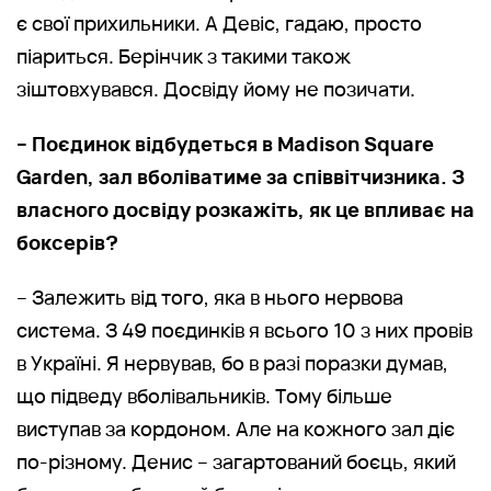
є свої прихильники. А Девіс, гадаю, просто
піариться. Берінчик з такими також
зіштовхувався. Досвіду йому не позичати.
– Поєдинок відбудеться в Madison Square
Garden, зал вболіватиме за співвітчизника. З
власного досвіду розкажіть, як це впливає на
боксерів?
– Залежить від того, яка в нього нервова
система. З 49 поєдинків я всього 10 з них провів
в Україні. Я нервував, бо в разі поразки думав,
що підведу вболівальників. Тому більше
виступав за кордоном. Але на кожного зал діє
по-різному. Денис – загартований боєць, який