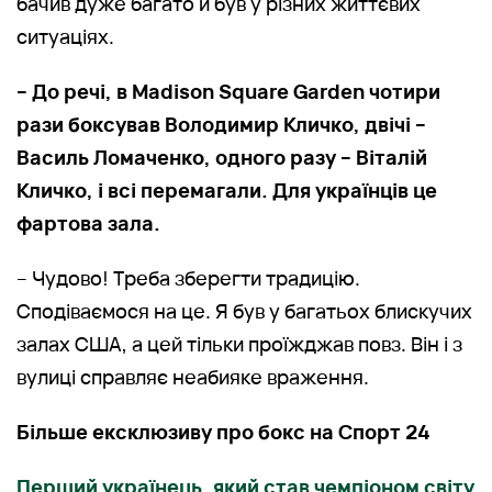
бачив дуже багато й був у різних життєвих
ситуаціях.
– До речі, в Madison Square Garden чотири
рази боксував Володимир Кличко, двічі –
Василь Ломаченко, одного разу – Віталій
Кличко, і всі перемагали. Для українців це
фартова зала.
– Чудово! Треба зберегти традицію.
Сподіваємося на це. Я був у багатьох блискучих
залах США, а цей тільки проїжджав повз. Він і з
вулиці справляє неабияке враження.
Більше ексклюзиву про бокс на Спорт 24
Перший українець, який став чемпіоном світу