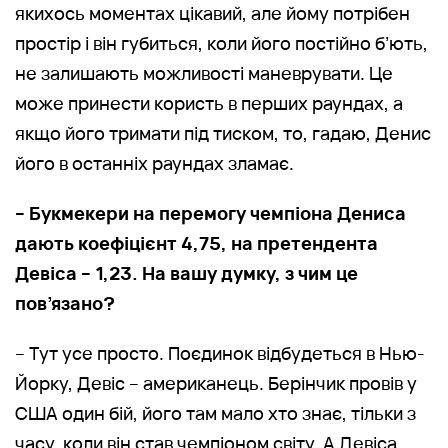
якихось моментах цікавий, але йому потрібен
простір і він губиться, коли його постійно б’ють,
не залишають можливості маневрувати. Це
може принести користь в перших раундах, а
якщо його тримати під тиском, то, гадаю, Денис
його в останніх раундах зламає.
– Букмекери на перемогу чемпіона Дениса
дають коефіцієнт 4,75, на претендента
Девіса – 1,23. На вашу думку, з чим це
пов’язано?
– Тут усе просто. Поєдинок відбудеться в Нью-
Йорку, Девіс – американець. Берінчик провів у
США один бій, його там мало хто знає, тільки з
часу, коли він став чемпіоном світу. А Девіса