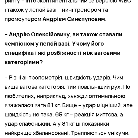
рингу – Інтерконтинентальним за версією WBO
і також у легкій вазі – нині тренером та
промоутером
Андрієм Синєпуповим
.
– Андрію Олексійовичу, ви також ставали
чемпіоном у легкій вазі. У чому його
специфіка і які розбіжності між ваговими
категоріями?
– Різні антропометрія, швидкість ударів. Чим
вища вагова категорія, тим повільніший рух. По
любителях, наприклад, завжди оптимальною
вважалася вага 81 кг. Вище – удар міцніший, але
швидкість не така. 65 кг – реакція миттєва, а
удар слабенький. А у 81 кг ці показники
найкраще збалансовані. Трапляються унікуми.