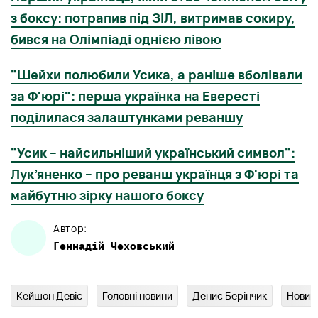
з боксу: потрапив під ЗІЛ, витримав сокиру,
бився на Олімпіаді однією лівою
"Шейхи полюбили Усика, а раніше вболівали
за Ф'юрі": перша українка на Евересті
поділилася залаштунками реваншу
"Усик – найсильніший український символ":
Лук’яненко – про реванш українця з Ф'юрі та
майбутню зірку нашого боксу
Автор:
Геннадій
Чеховський
Кейшон Девіс
Головні новини
Денис Берінчик
Новин