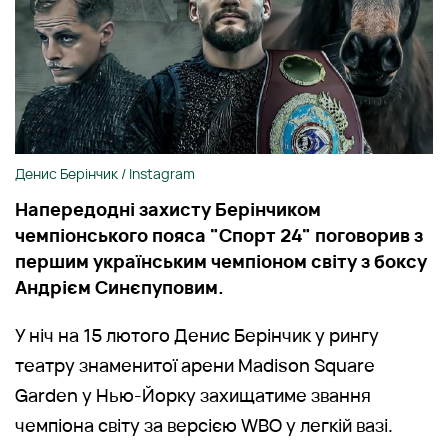
Денис Берінчик / Instagram
Напередодні захисту Берінчиком
чемпіонського пояса "Спорт 24" поговорив з
першим українським чемпіоном світу з боксу
Андрієм Синєпуповим.
У ніч на 15 лютого Денис Берінчик у рингу
театру знаменитої арени Madison Square
Garden у Нью-Йорку захищатиме звання
чемпіона світу за версією WBO у легкій вазі.