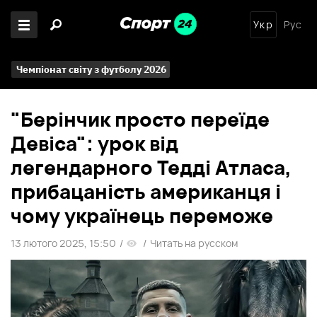
Укр
Рус
Чемпіонат світу з футболу 2026
"Берінчик просто переїде
Девіса": урок від
легендарного Тедді Атласа,
прибацаність американця і
чому українець переможе
13 лютого 2025, 15:50
/
/
Читать на русском