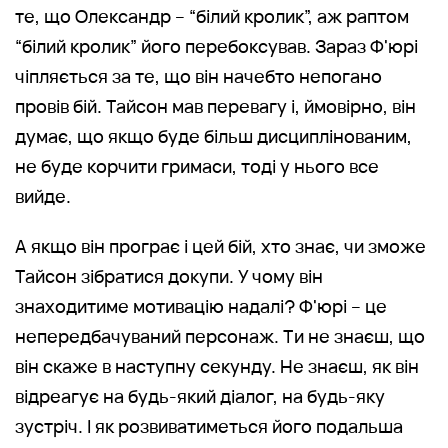
те, що Олександр – “білий кролик”, аж раптом
“білий кролик” його перебоксував. Зараз Ф'юрі
чіпляється за те, що він начебто непогано
провів бій. Тайсон мав перевагу і, ймовірно, він
думає, що якщо буде більш дисциплінованим,
не буде корчити гримаси, тоді у нього все
вийде.
А якщо він програє і цей бій, хто знає, чи зможе
Тайсон зібратися докупи. У чому він
знаходитиме мотивацію надалі? Ф'юрі – це
непередбачуваний персонаж. Ти не знаєш, що
він скаже в наступну секунду. Не знаєш, як він
відреагує на будь-який діалог, на будь-яку
зустріч. І як розвиватиметься його подальша