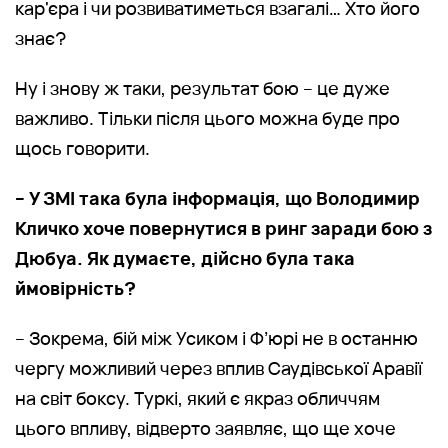
кар'єра і чи розвиватиметься взагалі… Хто його
знає?
Ну і знову ж таки, результат бою – це дуже
важливо. Тільки після цього можна буде про
щось говорити.
– У ЗМІ така була інформація, що Володимир
Кличко хоче повернутися в ринг заради бою з
Дюбуа. Як думаєте, дійсно була така
ймовірність?
– Зокрема, бій між Усиком і Ф’юрі не в останню
чергу можливий через вплив Саудівської Аравії
на світ боксу. Туркі, який є якраз обличчям
цього впливу, відверто заявляє, що ще хоче