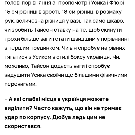
голові порівняння антропометрії Усика і Ф’юрі –
15 см різниці в зрості, 18 см різниці в розмаху
рук, величезна різниця у вазі. Так само цікаво,
чи зробить Тайсон ставку на те, щоб скинути
трохи більше ваги і стати швидшим у порівнянні
з першим поєдинком. Чи він спробує на рівних
тягатися з Усиком в стилі боксу українця. Чи,
можливо, Тайсон додасть ваги і спробує
задушити Усика своїми ще більшими фізичними
перевагами.
– А які слабкі місця в українця можете
виділити? Часто кажуть, що він не тримає
удар по корпусу. Дюбуа ледь цим не
скористався.