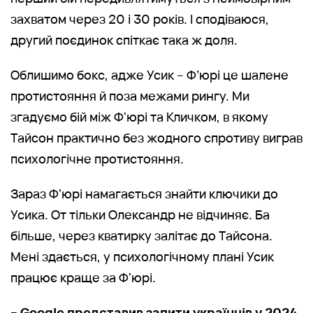
захватом через 20 і 30 років. І сподіваюся,
другий поєдинок спіткає така ж доля.
Облишимо бокс, адже Усик – Ф’юрі це шалене
протистояння й поза межами рингу. Ми
згадуємо бій між Ф'юрі та Кличком, в якому
Тайсон практично без жодного спротиву виграв
психологічне протистояння.
Зараз Ф'юрі намагається знайти ключики до
Усика. От тільки Олександр не відчиняє. Ба
більше, через кватирку залітає до Тайсона.
Мені здається, у психологічному плані Усик
працює краще за Ф'юрі.
– Google представив запити українців у 2024