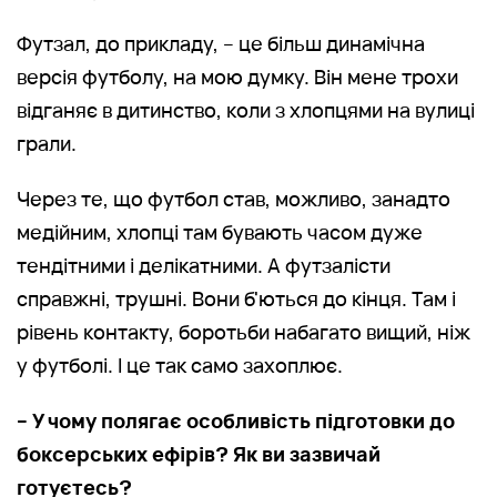
Футзал, до прикладу, – це більш динамічна
версія футболу, на мою думку. Він мене трохи
відганяє в дитинство, коли з хлопцями на вулиці
грали.
Через те, що футбол став, можливо, занадто
медійним, хлопці там бувають часом дуже
тендітними і делікатними. А футзалісти
справжні, трушні. Вони б'ються до кінця. Там і
рівень контакту, боротьби набагато вищий, ніж
у футболі. І це так само захоплює.
– У чому полягає особливість підготовки до
боксерських ефірів? Як ви зазвичай
готуєтесь?