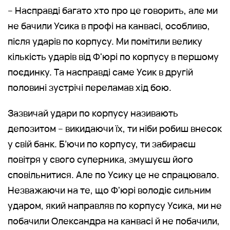
– Насправді багато хто про це говорить, але ми
не бачили Усика в профі на канвасі, особливо,
після ударів по корпусу. Ми помітили велику
кількість ударів від Ф'юрі по корпусу в першому
поєдинку. Та насправді саме Усик в другій
половині зустрічі переламав хід бою.
Зазвичай удари по корпусу називають
депозитом – викидаючи їх, ти ніби робиш внесок
у свій банк. Б’ючи по корпусу, ти забираєш
повітря у свого суперника, змушуєш його
сповільнитися. Але по Усику це не спрацювало.
Незважаючи на те, що Ф'юрі володіє сильним
ударом, який направляв по корпусу Усика, ми не
побачили Олександра на канвасі й не побачили,