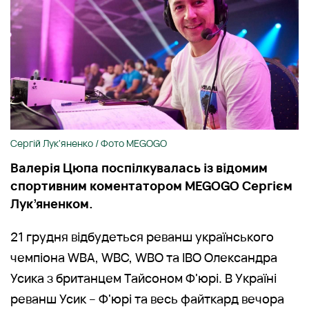
Сергій Лук'яненко / Фото MEGOGO
Валерія Цюпа поспілкувалась із відомим
спортивним коментатором MEGOGO Сергієм
Лук’яненком.
21 грудня відбудеться реванш українського
чемпіона WBA, WBC, WBO та IBO Олександра
Усика з британцем Тайсоном Ф'юрі. В Україні
реванш Усик – Ф'юрі та весь файткард вечора