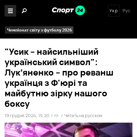
Укр
Рус
Чемпіонат світу з футболу 2026
"Усик – найсильніший
український символ":
Лук’яненко – про реванш
українця з Ф'юрі та
майбутню зірку нашого
боксу
19 грудня 2024, 15:20
/
/
Читать на русском