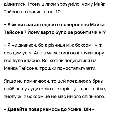
дізнатися. І тому цілком зрозуміло, чому Майк
Тайсон потрапив в топ-10.
– А як ви взагалі оціните повернення Майка
Тайсона? Йому варто було це робити чи ні?
– Я не дивився, бо є різниця між боксом і між
ось цим усім. Але з маркетингової точки зору
все було класно. Всі хотіли подивитися на
Майка Тайсона, трошки поностальгувати.
Якщо не помиляюся, то цей поєдинок зібрав
найбільшу аудиторію в історії. Це класно. Але,
знову ж, з боксом це не має нічого спільного.
– Давайте повернемось до Усика. Він –