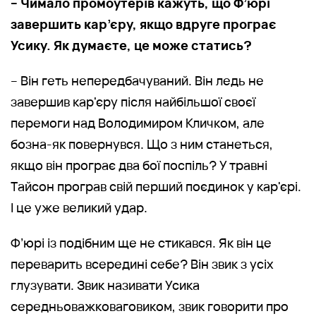
– Чимало промоутерів кажуть, що Ф’юрі
завершить кар’єру, якщо вдруге програє
Усику. Як думаєте, це може статись?
– Він геть непередбачуваний. Він ледь не
завершив кар'єру після найбільшої своєї
перемоги над Володимиром Кличком, але
бозна-як повернувся. Що з ним станеться,
якщо він програє два бої поспіль? У травні
Тайсон програв свій перший поєдинок у кар'єрі.
І це уже великий удар.
Ф’юрі із подібним ще не стикався. Як він це
переварить всередині себе? Він звик з усіх
глузувати. Звик називати Усика
середньоважковаговиком, звик говорити про