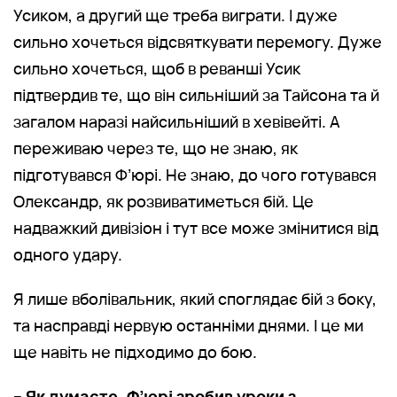
Усиком, а другий ще треба виграти. І дуже
сильно хочеться відсвяткувати перемогу. Дуже
сильно хочеться, щоб в реванші Усик
підтвердив те, що він сильніший за Тайсона та й
загалом наразі найсильніший в хевівейті. А
переживаю через те, що не знаю, як
підготувався Ф’юрі. Не знаю, до чого готувався
Олександр, як розвиватиметься бій. Це
надважкий дивізіон і тут все може змінитися від
одного удару.
Я лише вболівальник, який споглядає бій з боку,
та насправді нервую останніми днями. І це ми
ще навіть не підходимо до бою.
– Як думаєте, Ф’юрі зробив уроки з