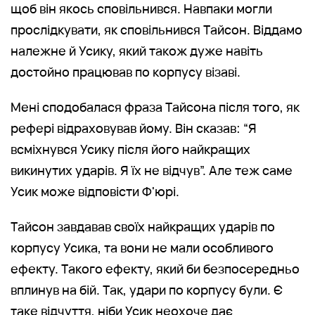
щоб він якось сповільнився. Навпаки могли
прослідкувати, як сповільнився Тайсон. Віддамо
належне й Усику, який також дуже навіть
достойно працював по корпусу візаві.
Мені сподобалася фраза Тайсона після того, як
рефері відраховував йому. Він сказав: “Я
всміхнувся Усику після його найкращих
викинутих ударів. Я їх не відчув”. Але теж саме
Усик може відповісти Ф'юрі.
Тайсон завдавав своїх найкращих ударів по
корпусу Усика, та вони не мали особливого
ефекту. Такого ефекту, який би безпосередньо
вплинув на бій. Так, удари по корпусу були. Є
таке відчуття, ніби Усик неохоче дає