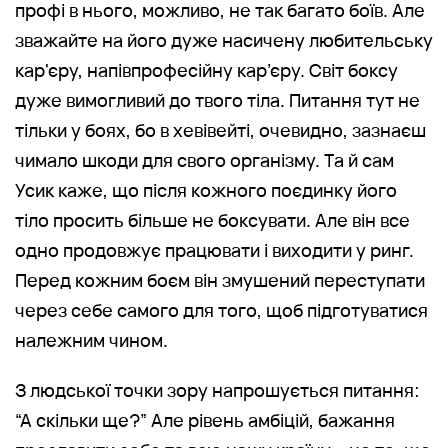
профі в нього, можливо, не так багато боїв. Але
зважайте на його дуже насичену любительську
кар'єру, напівпрофесійну кар’єру. Світ боксу
дуже вимогливий до твого тіла. Питання тут не
тільки у боях, бо в хевівейті, очевидно, зазнаєш
чимало шкоди для свого організму. Та й сам
Усик каже, що після кожного поєдинку його
тіло просить більше не боксувати. Але він все
одно продовжує працювати і виходити у ринг.
Перед кожним боєм він змушений переступати
через себе самого для того, щоб підготуватися
належним чином.
З людської точки зору напрошується питання:
“А скільки ще?” Але рівень амбіцій, бажання