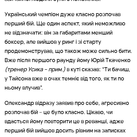
Український чемпіон дуже класно розпочав
перший бій. Ще один аспект, який неможливо
не відзначати: він за габаритами менший
боксер, але вийшов у ринг і зі старту
продемонстрував, що також може сильно бити.
Вже після першого раунду йому Юрій Ткаченко
(тренер Усика – прим.)
в куті сказав: “Ти бачиш,
у Тайсона вже в очах темніє від того, як ти по
ньому влучив”.
Олександр відразу заявив про себе, агресивно
розпочав бій – це було класно. Цікаво, чи
вдасться йому повторити це в реванші, адже
перший бій вийшов досить рівним на записках