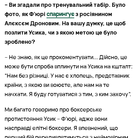
– Ви згадали про тренувальний табір. Було
фото, як Ф’юрі
спарингує
з росіянином
Алєксєм Дроновим. На вашу думку, це щоб
позлити Усика, чи з якою метою це було
зроблено?
– Не знаю, як це прокоментувати... Дійсно, це
може бути спроба вплинути на Усика на кшталт:
“Нам без різниці. У нас є хлопець, представник
країни, з якою ви воюєте, але нам на те
начхати. Я буду готуватися з тим, з ким захочу”.
Ми багато говоримо про боксерське
протистояння Усик – Ф’юрі, адже вони
насправді елітні боксери. Я впевнений, що
перший бій передивлятимуться з неймовірним