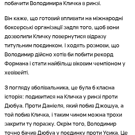
побачити Володимира Кличка в ринзі.
Він каже, що готовий впливати на міжнародні
боксерські організації задля того, щоб вони
дозволили Кличку повернутися відразу
титульним поєдинком. І ходять розмови, що
Володимир дійсно хотів би побити рекорд
Формана і стати найбільш віковим чемпіоном у
хевівейті.
З погляду вболівальника, це була б класна
історія: подивитися на Кличка у ринзі проти
Дюбуа. Проти Даніеля, який побив Джошуа, а
той побив Кличка, і таким чином можна трохи
закрити ту поразку. Окрім того, Володимир
точно бачив Дюбуа у поєдинку проти Усика. Це