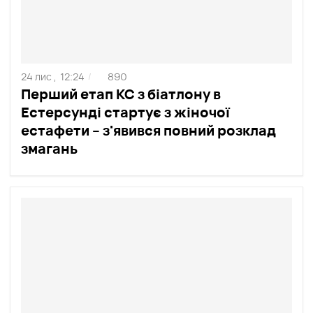
24 лис ,
12:24
890
/
Перший етап КС з біатлону в
Естерсунді стартує з жіночої
естафети – з'явився повний розклад
змагань