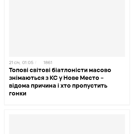
21 січ,
01:05
1861
/
Топові світові біатлоністи масово
знімаються з КС у Нове Место –
відома причина і хто пропустить
гонки