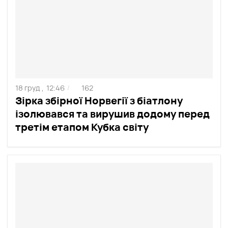
18 груд ,
12:46
162
/
Зірка збірної Норвегії з біатлону
ізолювався та вирушив додому перед
третім етапом Кубка світу