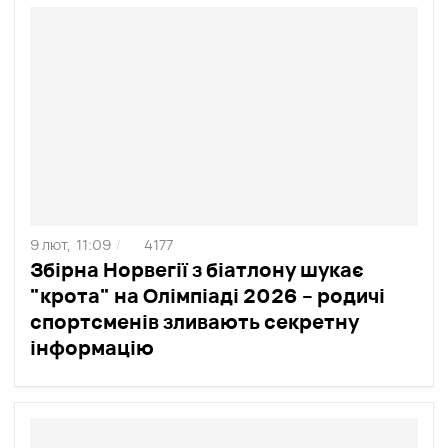
9 лют,
11:09
4177
/
Збірна Норвегії з біатлону шукає
"крота" на Олімпіаді 2026 – родичі
спортсменів зливають секретну
інформацію