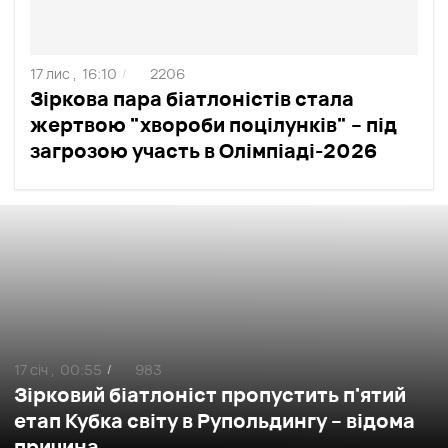
17 лис ,
16:10
2206
/
Зіркова пара біатлоністів стала
жертвою "хвороби поцілунків" – під
загрозою участь в Олімпіаді-2026
17 січ ,
00:55
983
/
Зірковий біатлоніст пропустить п'ятий
етап Кубка світу в Рупольдингу – відома
причина