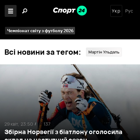
Укр
Рус
Чемпіонат світу з футболу 2026
Всі новини за тегом:
Мартін Ульдаль
29 квіт,
23:50
137
/
Збірна Норвегії з біатлону оголосила
склад на наступний сезон