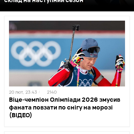
20 лют,
23:43
2140
/
Віце-чемпіон Олімпіади 2026 змусив
фаната повзати по снігу на морозі
(ВІДЕО)