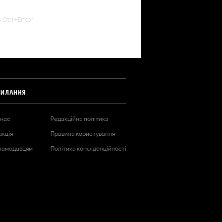
ь Ctrl+Enter
СИЛАННЯ
 нас
Редакційна політика
акція
Правила користування
ламодавцям
Політика конфіденційності