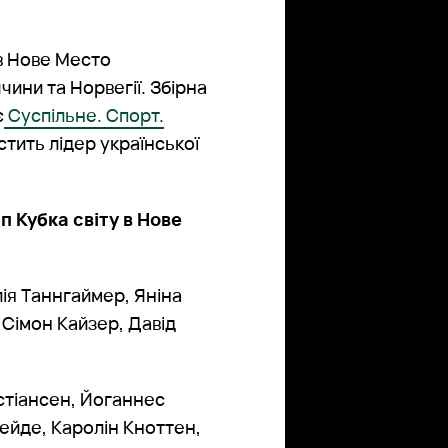
 в Нове Место
чини та Норвегії. Збірна
є
Суспільне. Спорт.
стить лідер української
п Кубка світу в Нове
лія Таннгаймер, Яніна
 Сімон Кайзер, Давід
стіансен, Йоганнес
йде, Каролін Кноттен,