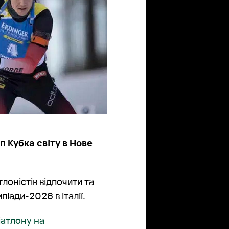
п Кубка світу в Нове
лоністів відпочити та
іади-2026 в Італії.
іатлону на