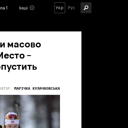
ла 1
Інші
Укр
Рус
ти масово
Место –
опустить
МАРІЧКА
КУЛАЧКОВСЬКА
АВТОР: