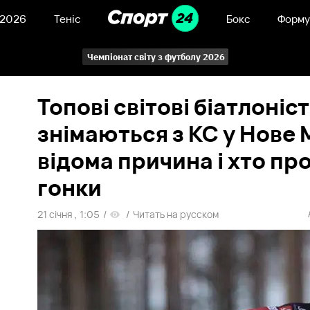
 2026
Теніс
Бокс
Форму
Чемпіонат світу з футболу 2026
Топові світові біатлоніс
знімаються з КС у Нове 
відома причина і хто пр
гонки
21 січня , 1:05
/
/
Читать на русском