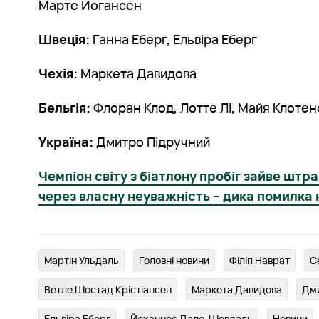
Марте Йогансен
Швеція:
Ганна Еберг, Ельвіра Еберг
Чехія:
Маркета Давидова
Бельгія:
Флоран Клод, Лотте Лі, Майя Клотен
Україна:
Дмитро Підручний
Чемпіон світу з біатлону пробіг зайве штр
через власну неуважність – дика помилка н
Мартін Ульдаль
Головні новини
Філіп Наврат
С
Ветле Шостад Крістіансен
Маркета Давидова
Дми
Ельвіра Еберг
Йоханнес Дале-Шевдаль
Новини