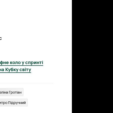
с
афне коло у спринті
а Кубку світу
еліна Гротіан
тро Підручний