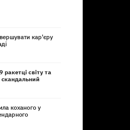
авершувати кар'єру
аді
 ракетці світу та
, скандальний
ила коханого у
гендарного