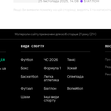
25 листопада 2025,
14:08
БІАТЛОН
Якщо Ви виявили помилку на цій сторінці, виділіть її та натисніт
Матеріали сайту призначені для осіб старше 21 року (21+)
ВИДИ СПОРТУ
ПО
Футбол
ЧС 2026
Теніс
Про
ДІЛ
Ред
Бокс
Формула 1
Хокей
4.ua
Рек
Баскетбол
Легка
Олімпіада
атлетика
Футзал
Біатлон
Волейбол
Шахи
Інші види
спорту