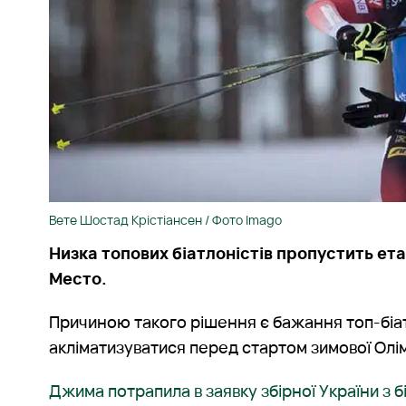
Вете Шостад Крістіансен / Фото Imago
Низка топових біатлоністів пропустить ета
Место.
Причиною такого рішення є бажання топ-біат
акліматизуватися перед стартом зимової Олімп
Джима потрапила в заявку збірної України з б