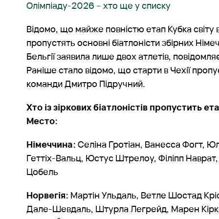
Олімпіаду-2026 – хто ще у списку
Відомо, що майже повністю етап Кубка світу
пропустять основні біатлоністи збірних Німеч
Бельгії заявила лише двох атлетів, повідомля
Раніше стало відомо, що старти в Чехії пропу
команди Дмитро Підручний.
Хто із зіркових біатлоністів пропустить ета
Место:
Німеччина:
Селіна Гротіан, Ванесса Фогт, Ю
Геттіх-Вальц, Юстус Штрелоу, Філіпп Наврат,
Цобель
Норвегія:
Мартін Ульдаль, Ветле Шостад Крі
Дале-Шевдаль, Штурла Легрейд, Марен Кірке