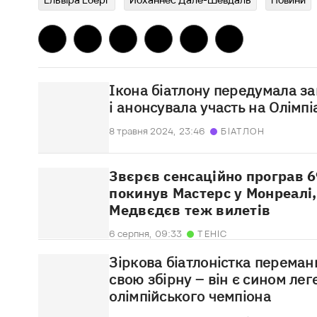
Ікона біатлону передумала з
і анонсувала участь на Олімпі
8 травня 2024,
23:46
БІАТЛОН
Звєрєв сенсаційно програв 69
покинув Мастерс у Монреалі
Медвєдєв теж вилетів
6 серпня,
09:33
ТЕНІС
Зіркова біатлоністка переман
свою збірну – він є сином ле
олімпійського чемпіона