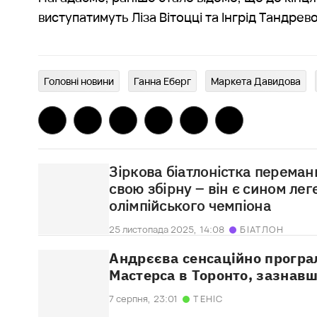
виступатимуть Ліза Вітоцці та Інгрід Тандрев
Головні новини
Ганна Еберг
Маркета Давидова
Зіркова біатлоністка переман
свою збірну – він є сином ле
олімпійського чемпіона
25 листопада 2025,
14:08
БІАТЛОН
Андрєєва сенсаційно програл
Мастерса в Торонто, зазнав
7 серпня,
23:01
ТЕНІС