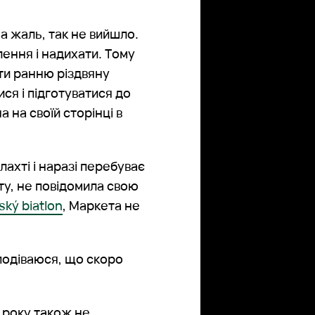
а жаль, так не вийшло.
ення і надихати. Тому
яти ранню різдвяну
ся і підготуватися до
 на своїй сторінці в
лахті і наразі перебуває
іту, не повідомила свою
ský biatlon
, Маркета не
сподіваюся, що скоро
я року також не