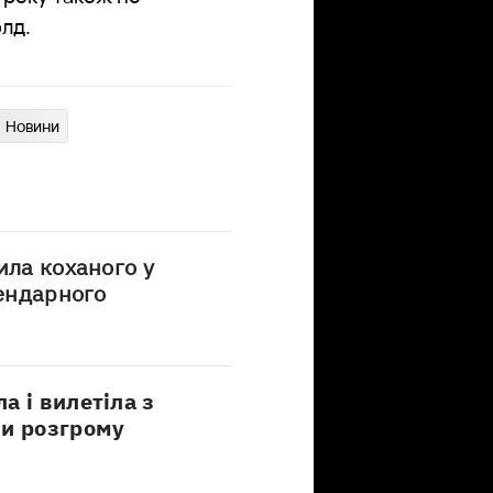
олд.
Новини
ила коханого у
гендарного
а і вилетіла з
ши розгрому