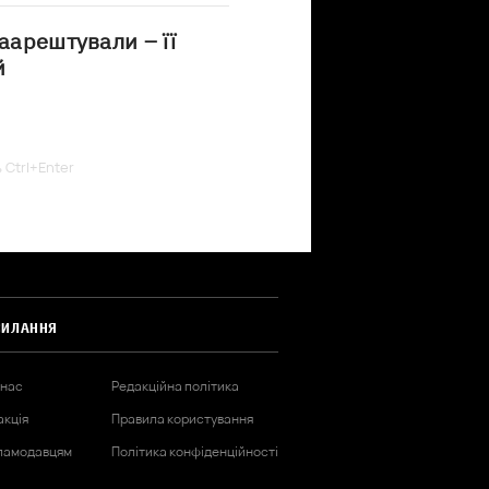
аарештували – її
й
ь Ctrl+Enter
СИЛАННЯ
 нас
Редакційна політика
акція
Правила користування
ламодавцям
Політика конфіденційності