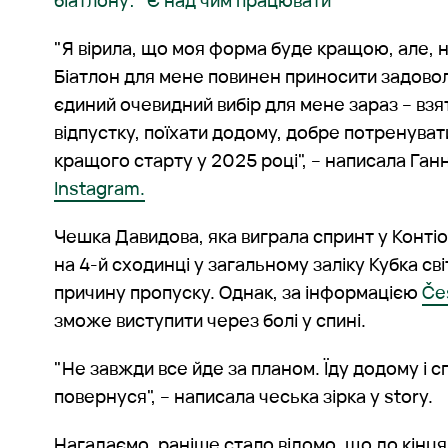
біатлону: "Є над чим працювати"
"Я вірила, що моя форма буде кращою, але, н
Біатлон для мене повинен приносити задовол
єдиний очевидний вибір для мене зараз – вз
відпустку, поїхати додому, добре потренувати
кращого старту у 2025 році", – написала Ганна
Instagram.
Чешка Давидова, яка виграла спринт у Контіо
на 4-й сходинці у загальному заліку Кубка св
причину пропуску. Однак, за інформацією
Če
зможе виступити через болі у спині.
"Не завжди все йде за планом. Їду додому і 
повернуся", – написала чеська зірка у story.
Нагадаємо, раніше стало відомо, що до кінц