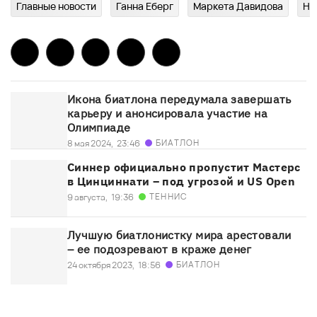
Главныe новости
Ганна Еберг
Маркета Давидова
Но
Икона биатлона передумала завершать
карьеру и анонсировала участие на
Олимпиаде
БИАТЛОН
8 мая 2024,
23:46
Синнер официально пропустит Мастерс
в Цинциннати – под угрозой и US Open
ТЕННИС
9 августа,
19:36
Лучшую биатлонистку мира арестовали
– ее подозревают в краже денег
БИАТЛОН
24 октября 2023,
18:56