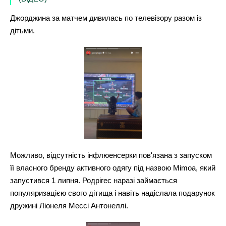
Джорджина за матчем дивилась по телевізору разом із
дітьми.
Можливо, відсутність інфлюенсерки пов'язана з запуском
її власного бренду активного одягу під назвою Mimoa, який
запустився 1 липня. Родрігес наразі займається
популяризацією свого дітища і навіть надіслала подарунок
дружині Ліонеля Мессі Антонеллі.