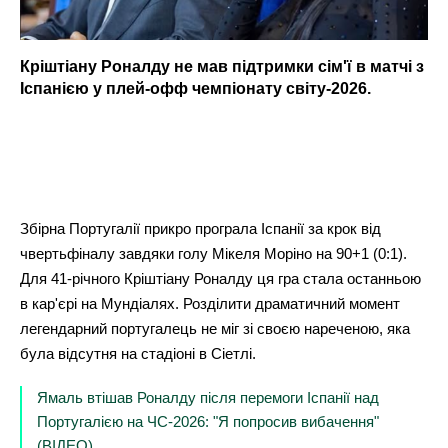
Кріштіану Роналду не мав підтримки сім'ї в матчі з
Іспанією у плей-офф чемпіонату світу-2026.
Збірна Португалії прикро програла Іспанії за крок від
чвертьфіналу завдяки голу Мікеля Моріно на 90+1 (0:1).
Для 41-річного Кріштіану Роналду ця гра стала останньою
в кар'єрі на Мундіалях. Розділити драматичний момент
легендарний португалець не міг зі своєю нареченою, яка
була відсутня на стадіоні в Сіетлі.
Ямаль втішав Роналду після перемоги Іспанії над
Португалією на ЧС-2026: "Я попросив вибачення"
(ВІДЕО)