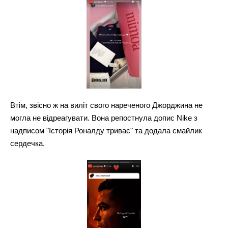
Втім, звісно ж на виліт свого нареченого Джорджина не
могла не відреагувати. Вона репостнула допис Nike з
надписом "Історія Роналду триває" та додала смайлик
сердечка.