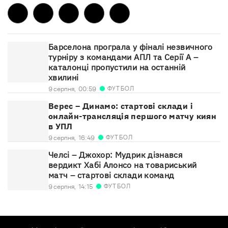
Барселона програла у фіналі незвичного
турніру з командами АПЛ та Серії А –
каталонці пропустили на останній
хвилині
ФУТБОЛ
9 серпня,
00:59
Верес – Динамо: стартові склади і
онлайн-трансляція першого матчу киян
в УПЛ
ФУТБОЛ
9 серпня,
16:49
Челсі – Джохор: Мудрик дізнався
вердикт Хабі Алонсо на товариський
матч – стартові склади команд
ФУТБОЛ
9 серпня,
14:15