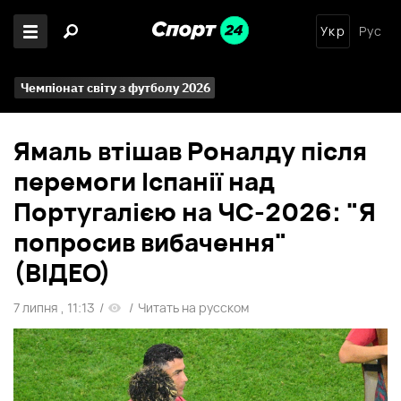
Укр
Рус
Чемпіонат світу з футболу 2026
Ямаль втішав Роналду після
перемоги Іспанії над
Португалією на ЧС-2026: "Я
попросив вибачення"
(ВІДЕО)
7 липня , 11:13
/
/
Читать на русском