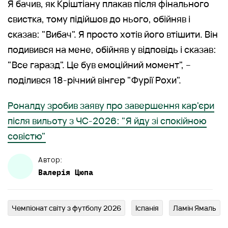
Я бачив, як Кріштіану плакав після фінального
свистка, тому підійшов до нього, обійняв і
сказав: "Вибач". Я просто хотів його втішити. Він
подивився на мене, обійняв у відповідь і сказав:
"Все гаразд". Це був емоційний момент", –
поділився 18-річний вінгер "Фурії Рохи".
Роналду зробив заяву про завершення кар'єри
після вильоту з ЧС-2026: "Я йду зі спокійною
совістю"
Автор:
Валерія
Цюпа
Чемпіонат світу з футболу 2026
Іспанія
Ламін Ямаль