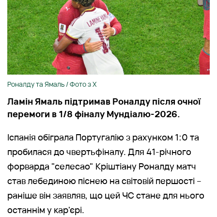
Роналду та Ямаль / Фото з Х
Ламін Ямаль підтримав Роналду після очної
перемоги в 1/8 фіналу Мундіалю-2026.
Іспанія обіграла Португалію з рахунком 1:0 та
пробилася до чвертьфіналу. Для 41-річного
форварда "селесао" Кріштіану Роналду матч
став лебединою піснею на світовій першості –
раніше він заявляв, що цей ЧС стане для нього
останнім у кар'єрі.