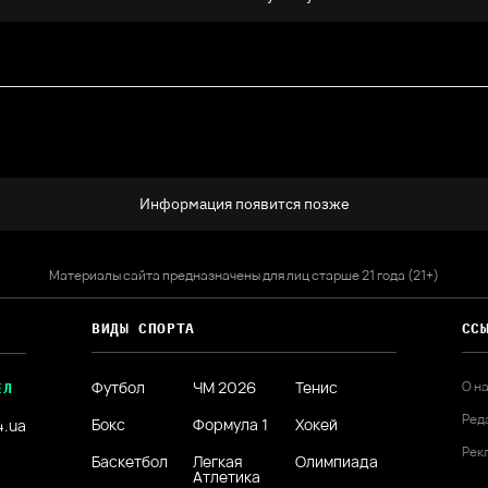
Информация появится позже
Материалы сайта предназначены для лиц старше 21 года (21+)
ВИДЫ СПОРТА
СС
Футбол
ЧМ 2026
Тенис
О н
ЕЛ
Ред
Бокс
Формула 1
Хокей
4.ua
Рек
Баскетбол
Легкая
Олимпиада
Атлетика