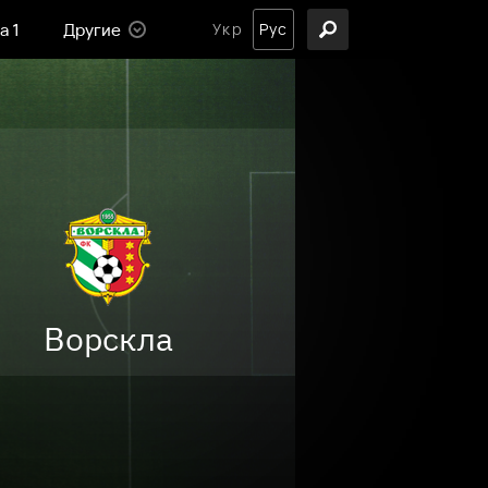
а 1
Другие
Укр
Рус
Ворскла