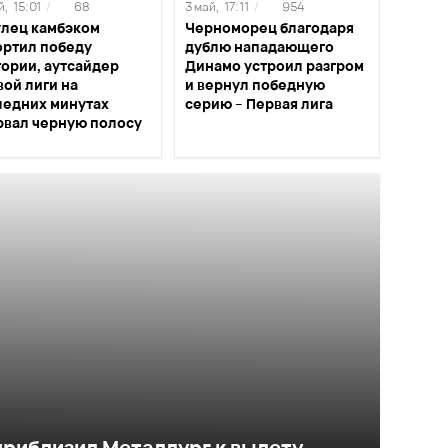
й,
15:01
/
68
3 май,
17:11
/
954
улец камбэком
Черноморец благодаря
ортил победу
дублю нападающего
тории, аутсайдер
Динамо устроил разгром
ой лиги на
и вернул победную
ледних минутах
серию – Первая лига
рвал черную полосу
риблизил Металлург к вылету,