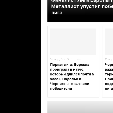
Металлист упустил побе
лига
18 апр,
16:52
/
85
11 апр
Первая лига: Ворскла
Чер
проиграла в матче,
важ
который длился почти 5
тер
часов, Подолье и
При
Чернигов не выявили
под
победителя
лиг