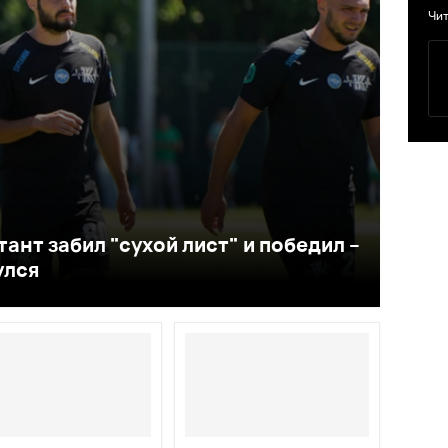
Чит
ант забил "сухой лист" и победил –
улся