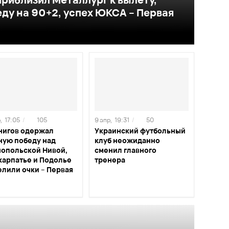
ду на 90+2, успех ЮКСА – Первая
,
17:05
/
105
9 апр,
19:31
/
50
нигов одержал
Украинский футбольный
ную победу над
клуб неожиданно
нопольской Нивой,
сменил главного
карпатье и Подолье
тренера
елили очки – Первая
а