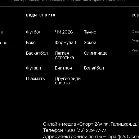
ВИДЫ СПОРТА
СС
Футбол
ЧМ 2026
Тенис
О н
ЕЛ
Ред
Бокс
Формула 1
Хокей
4.ua
Рек
Баскетбол
Легкая
Олимпиада
Атлетика
Футзал
Биатлон
Волейбол
Шахматы
Другие виды
спорта
Онлайн-медиа «Спорт 24» пл. Галицкая, д. 1
Телефон
+380 (32) 229-77-77
Адрес электронной почты —
legal@24tv.co