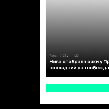
7 апр,
19:23
/
123
Нива отобрала очки у П
последний раз побеждал