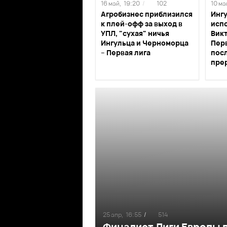
16 май,
19:20
/
102
10 ма
Агробизнес приблизился
Инг
к плей-офф за выход в
исп
УПЛ, "сухая" ничья
Вик
Ингульца и Черноморца
Перв
– Первая лига
пос
пре
25 апр,
16:55
/
514
Финалист Лиги Европы п