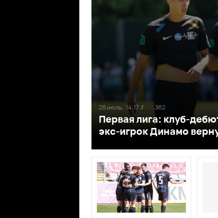
26 июль,
14:17
/
362
Первая лига: клуб-дебют
экс-игрок Динамо верн