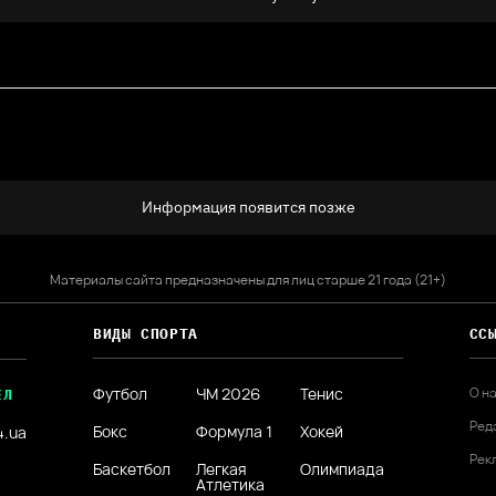
Информация появится позже
Материалы сайта предназначены для лиц старше 21 года (21+)
ВИДЫ СПОРТА
СС
Футбол
ЧМ 2026
Тенис
О н
ЕЛ
Ред
Бокс
Формула 1
Хокей
4.ua
Рек
Баскетбол
Легкая
Олимпиада
Атлетика