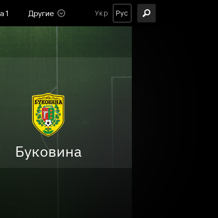
а 1
Другие
Укр
Рус
Буковина