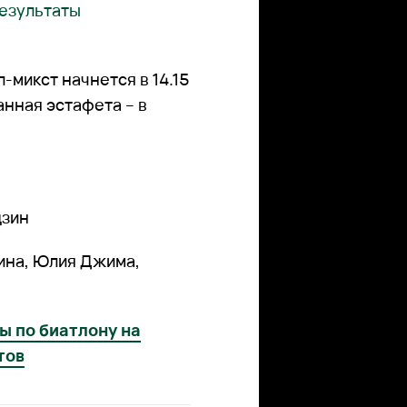
результаты
л-микст начнется в 14.15
анная эстафета – в
дзин
на, Юлия Джима,
ы по биатлону на
тов