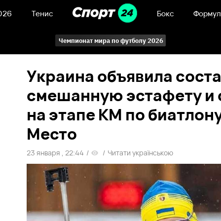
026
Тенис
Бокс
Формул
Чемпионат мира по футболу 2026
Украина объявила соста
смешанную эстафету и 
на этапе КМ по биатлону
Место
23 января , 22:44
/
/
Читати українською