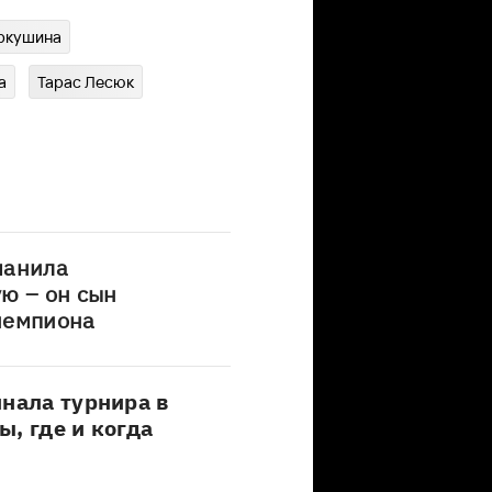
ркушина
а
Тарас Лесюк
манила
ю – он сын
чемпиона
инала турнира в
, где и когда