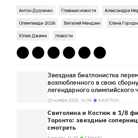
Антон Дудченко
Главныe новости
Александра Ме
Олимпиада-2026
Виталий Мандзин
Елена Городн
Юлия Джима
Новости
Звездная биатлонистка пере
возлюбленного в свою сборну
легендарного олимпийского 
25 ноября 2025,
14:08
БИАТЛОН
Свитолина и Костюк в 1/8 ф
Торонто: звездные соперницы
смотреть
7 августа,
11:29
ТЕННИС