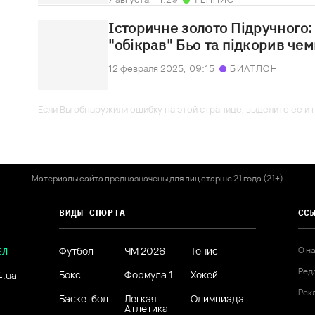
Історичне золото Підручного:
"обікрав" Бьо та підкорив чем
12 февраля 2025,
09:15
БИАТЛОН
Если Вы обнаружили ошибку на этой странице, выделите ее и н
Материалы сайта предназначены для лиц старше 21 года (21+)
ВИДЫ СПОРТА
СС
Футбол
ЧМ 2026
Тенис
О н
ЕЛ
Ред
Бокс
Формула 1
Хокей
4.ua
Рек
Баскетбол
Легкая
Олимпиада
Атлетика