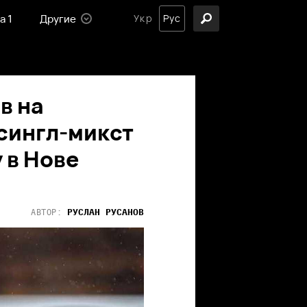
а 1
Другие
Укр
Рус
в на
сингл-микст
 в Нове
РУСЛАН
РУСАНОВ
АВТОР: