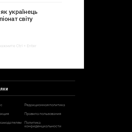
 як українець
піонат світу
ажмите Ctrl + Enter
ЫЛКИ
ас
Редакционная политика
акция
Правила пользования
ламодателям
Политика
конфиденциальности