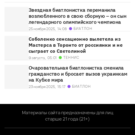
Звездная биатлонистка переманила
возлюбленного в свою сборную – он сын
легендарного олимпийского чемпиона
БИАТЛОН
25 ноября 2025,
14:08
Соболенко сенсационно вылетела из
Мастерса в Торонто от россиянки и не
сыграет со Светолиной
ТЕННИС
9 августа,
05:01
Очаровательная биатлонистка сменила
гражданство и бросает вызов украинкам
на Кубке мира
БИАТЛОН
23 ноября 2025,
15:17
Материалы сайта предназначены для лиц
старше 21 года (21+)