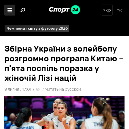
Укр
Рус
Чемпіонат світу з футболу 2026
Збірна України з волейболу
розгромно програла Китаю –
п'ята поспіль поразка у
жіночій Лізі націй
9 липня , 17:01
/
/
Читать на русском