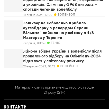
з українців, Олімпіаду-1968 виграла –
спогади легенди волейболу
ВОЛЕЙБОЛ
18 липня 2024,
12:00
Зашкварна Соболенко прибила
аутсайдерку з рекордом Серени
Вільямс і вийшла на росіянку в 1/8
Мастерса у Торонто
ТЕНІС
7 серпня,
09:59
Жіноча збірна України з волейболу після
проваленого відбору на Олімпіаду-2024
піднялася у світовому рейтингу
ВОЛЕЙБОЛ
25 вересня 2023,
16:12
Матеріали сайту призначені для осіб старше
21 року (21+)
КОНТАКТИ