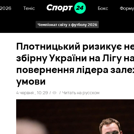
 2026
Теніс
Бокс
Форму
Чемпіонат світу з футболу 2026
Плотницький ризикує не
збірну України на Лігу на
повернення лідера зале
умови
4 червня , 10:29
/
/
Читать на русском