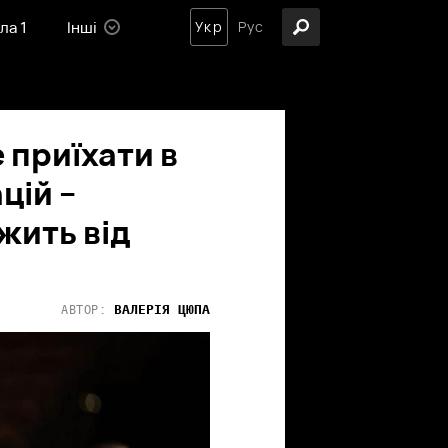
ла 1
Інші
Укр
Рус
 приїхати в
цій –
жить від
ВАЛЕРІЯ
ЦЮПА
АВТОР: