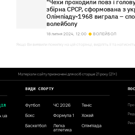
"Чехи проходили повз і голову
збірна СРСР, сформована з ук
Олімпіаду-1968 виграла – сп
волейболу
18 липня 2024,
12:00
ВОЛЕЙБОЛ
Якщо Ви виявили помилку на цій сторінці, виділіть її та натисніт
Матеріали сайту призначені для осіб старше 21 року (21+)
ВИДИ СПОРТУ
ПО
Футбол
ЧС 2026
Теніс
Про
ДІЛ
Ред
Бокс
Формула 1
Хокей
4.ua
Рек
Баскетбол
Легка
Олімпіада
атлетика