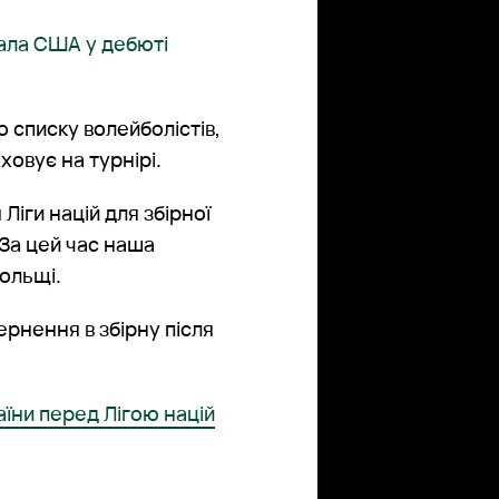
рала США у дебюті
 списку волейболістів,
овує на турнірі.
Ліги націй для збірної
 За цей час наша
Польщі.
рнення в збірну після
аїни перед Лігою націй