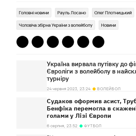
Головні новини
Рауль Лосано
Олег Плотницький
Чоловіча збірна України з волейболу
Новини
Україна вирвала путівку до фі
Євроліги з волейболу в найск
турніру
24 червня 2023,
23:24
ВОЛЕЙБОЛ
Судаков оформив асист, Труб
Бенфіка перемогла в скажені
голами у Лізі Європи
6 серпня,
23:52
ФУТБОЛ