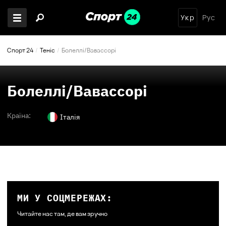
Укр
Рус
Спорт 24
Теніс
Болеллі/Вавассорі
Болеллі/Вавассорі
Країна:
Італія
МИ У СОЦМЕРЕЖАХ:
Читайте нас там, де вам зручно