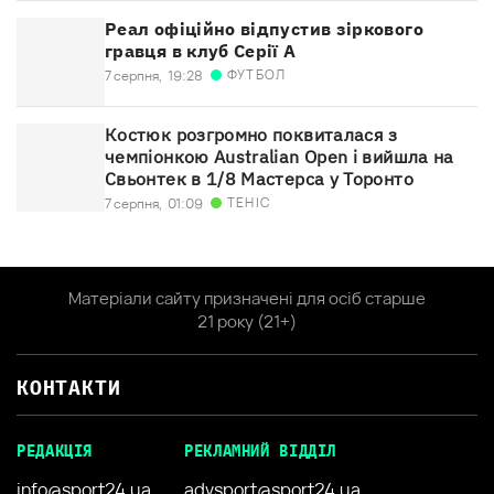
Реал офіційно відпустив зіркового
гравця в клуб Серії А
ФУТБОЛ
7 серпня,
19:28
Костюк розгромно поквиталася з
чемпіонкою Australian Open і вийшла на
Свьонтек в 1/8 Мастерса у Торонто
ТЕНІС
7 серпня,
01:09
Матеріали сайту призначені для осіб старше
21 року (21+)
КОНТАКТИ
РЕДАКЦІЯ
РЕКЛАМНИЙ ВІДДІЛ
info@sport24.ua
advsport@sport24.ua