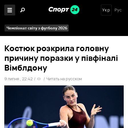
Укр
Рус
Чемпіонат світу з футболу 2026
Костюк розкрила головну
причину поразки у півфіналі
Вімблдону
9 липня , 22:42
/
/
Читать на русском