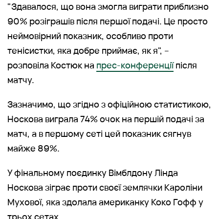
"Здавалося, що вона змогла виграти приблизно
90% розіграшів після першої подачі. Це просто
неймовірний показник, особливо проти
тенісистки, яка добре приймає, як я", –
розповіла Костюк на
прес-конференції
після
матчу.
Зазначимо, що згідно з офіційною статистикою,
Носкова виграла 74% очок на першій подачі за
матч, а в першому сеті цей показник сягнув
майже 89%.
У фінальному поєдинку Вімблдону Лінда
Носкова зіграє проти своєї землячки Кароліни
Мухової, яка здолала американку Коко Гофф у
трьох сетах.