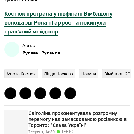
Костюк програла у півфіналі Вімблдону
володарці Ролан Гаррос та покинула
трав'яний мейджор
Автор:
Руслан
Русанов
Марта Костюк
Лінда Носкова
Новини
Вімблдон-202
Світоліна прокоментувала розгромну
перемогу над замаскованою росіянкою в
Торонто: "Слава Україні"
ТЕНІС
7 серпня,
14:30