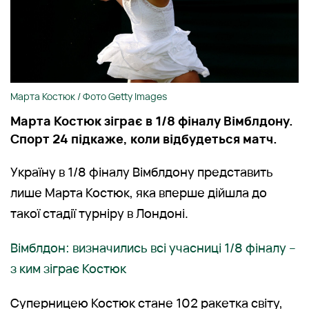
Марта Костюк / Фото Getty Images
Марта Костюк зіграє в 1/8 фіналу Вімблдону.
Спорт 24 підкаже, коли відбудеться матч.
Україну в 1/8 фіналу Вімблдону представить
лише Марта Костюк, яка вперше дійшла до
такої стадії турніру в Лондоні.
Вімблдон: визначились всі учасниці 1/8 фіналу –
з ким зіграє Костюк
Суперницею Костюк стане 102 ракетка світу,