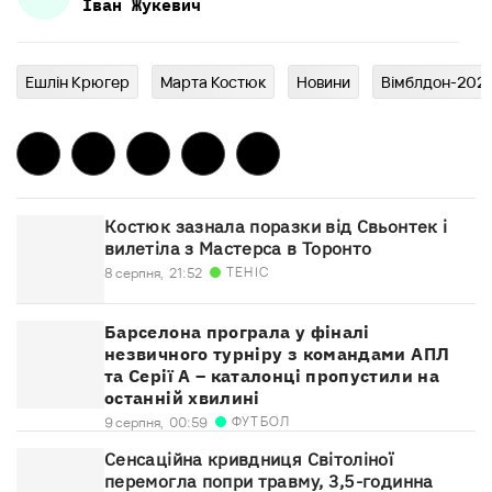
Іван
Жукевич
Ешлін Крюгер
Марта Костюк
Новини
Вімблдон-202
Костюк зазнала поразки від Свьонтек і
вилетіла з Мастерса в Торонто
ТЕНІС
8 серпня,
21:52
Барселона програла у фіналі
незвичного турніру з командами АПЛ
та Серії А – каталонці пропустили на
останній хвилині
ФУТБОЛ
9 серпня,
00:59
Сенсаційна кривдниця Світоліної
перемогла попри травму, 3,5-годинна