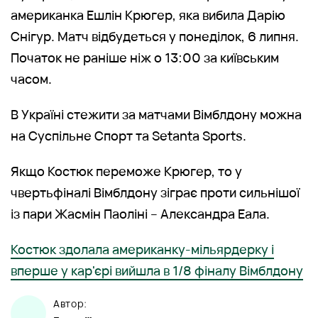
американка Ешлін Крюгер, яка вибила Дарію
Снігур. Матч відбудеться у понеділок, 6 липня.
Початок не раніше ніж о 13:00 за київським
часом.
В Україні стежити за матчами Вімблдону можна
на Суспільне Спорт та Setanta Sports.
Якщо Костюк переможе Крюгер, то у
чвертьфіналі Вімблдону зіграє проти сильнішої
із пари Жасмін Паоліні – Александра Еала.
Костюк здолала американку-мільярдерку і
вперше у кар'єрі вийшла в 1/8 фіналу Вімблдону
Автор: