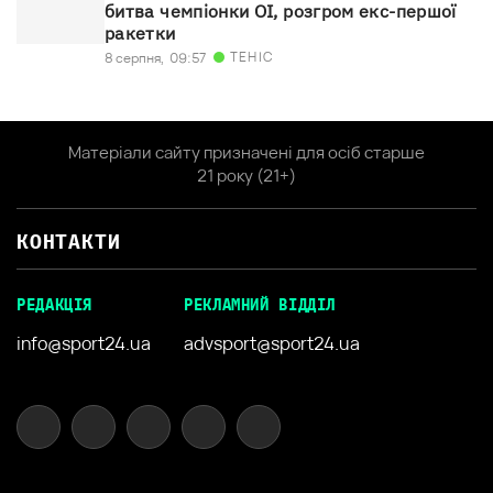
битва чемпіонки ОІ, розгром екс-першої
ракетки
ТЕНІС
8 серпня,
09:57
Матеріали сайту призначені для осіб старше
21 року (21+)
КОНТАКТИ
РЕДАКЦІЯ
РЕКЛАМНИЙ ВІДДІЛ
info@sport24.ua
advsport@sport24.ua