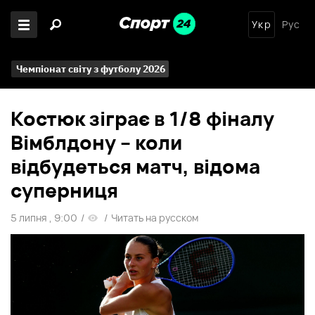
Укр
Рус
Чемпіонат світу з футболу 2026
Костюк зіграє в 1/8 фіналу
Вімблдону – коли
відбудеться матч, відома
суперниця
5 липня , 9:00
/
/
Читать на русском