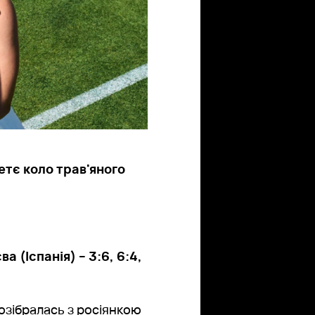
етє коло трав'яного
 (Іспанія) – 3:6, 6:4,
розібралась з росіянкою