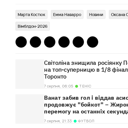
Марта Костюк
Емма Наварро
Новини
Оксана 
Вімблдон-2026
Світоліна знищила росіянку П
на топ-суперницю в 1/8 фінал
Торонто
7 серпня,
06:05
ТЕНІС
Ванат забив гол і віддав аси
продовжує "бойкот" – Жиро
перемогу на останніх секунд
7 серпня,
21:33
ФУТБОЛ