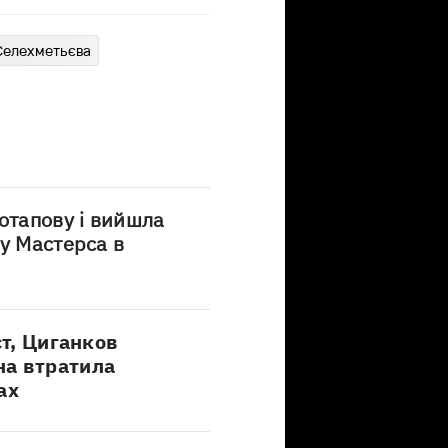
Селехметьєва
отапову і вийшла
у Мастерса в
ст, Циганков
на втратила
ах