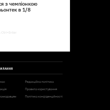
ся з чемпіонкою
вьонтек в 1/8
ь Ctrl+Enter
СИЛАННЯ
 нас
Редакційна політика
акція
Правила користування
ламодавцям
Політика конфіденційності