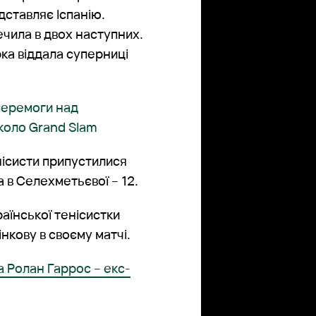
ставляє Іспанію.
чила в двох наступних.
ка віддала суперниці
 перемоги над
 коло Grand Slam
енісисти припустилися
а в Селехметьєвої – 12.
раїнської тенісистки
кову в своєму матчі.
а Ролан Гаррос – екс-