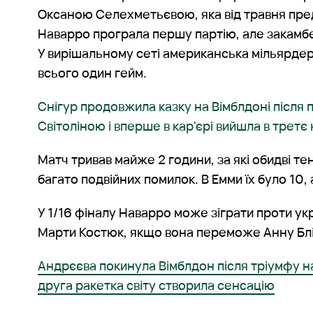
Оксаною Селехметьєвою, яка від травня пред
Наварро програла першу партію, але закамбе
У вирішальному сеті американська мільярдер
всього один гейм.
Снігур продовжила казку на Вімблдоні після
Світоліною і вперше в кар'єрі вийшла в третє
Матч тривав майже 2 години, за які обидві т
багато подвійних помилок. В Емми їх було 10, 
У 1/16 фіналу Наварро може зіграти проти ук
Марти Костюк, якщо вона переможе Анну Блін
Андрєєва покинула Вімблдон після тріумфу н
друга ракетка світу створила сенсацію