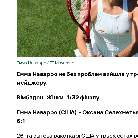
Емма Наварро / FP Movement
Емма Наварро не без проблем вийшла у тр
мейджору.
Вімблдон. Жінки. 1/32 фіналу
Емма Наварро (США) – Оксана Селехметьєва
6:1
26-та світова ракетка зі США у трьох сетах 