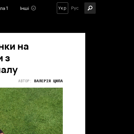
ла 1
Інші
Укр
Рус
нки на
и з
налу
ВАЛЕРІЯ
ЦЮПА
АВТОР: