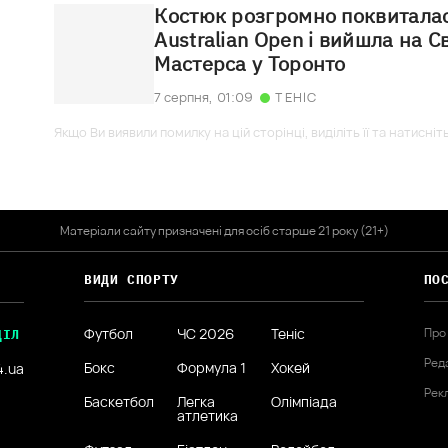
Костюк розгромно поквитала
Australian Open і вийшла на С
Мастерса у Торонто
7 серпня,
01:09
ТЕНІС
Якщо Ви виявили помилку на цій сторінці, виділіть її та натисніт
Матеріали сайту призначені для осіб старше 21 року (21+)
ВИДИ СПОРТУ
ПО
Футбол
ЧС 2026
Теніс
Про
ДІЛ
Ред
Бокс
Формула 1
Хокей
4.ua
Рек
Баскетбол
Легка
Олімпіада
атлетика