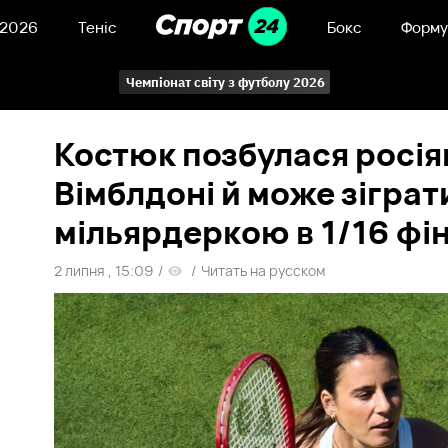
 2026
Теніс
Бокс
Форму
Чемпіонат світу з футболу 2026
Костюк позбулася росія
Вімблдоні й може зіграт
мільярдеркою в 1/16 фі
2 липня , 15:09
/
/
Читать на русском