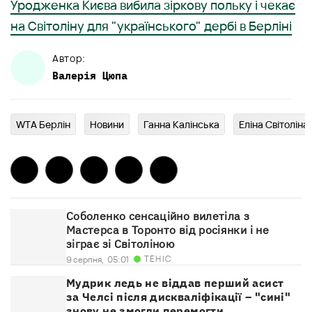
Уродженка Києва вибила зіркову польку і чекає
на Світоліну для "українського" дербі в Берліні
Автор:
Валерія
Цюпа
WTA Берлін
Новини
Ганна Калінська
Еліна Світоліна
Соболенко сенсаційно вилетіла з
Мастерса в Торонто від росіянки і не
зіграє зі Світоліною
ТЕНІС
9 серпня,
05:01
Мудрик ледь не віддав перший асист
за Челсі після дискваліфікації – "сині"
знову не змогли перемогти