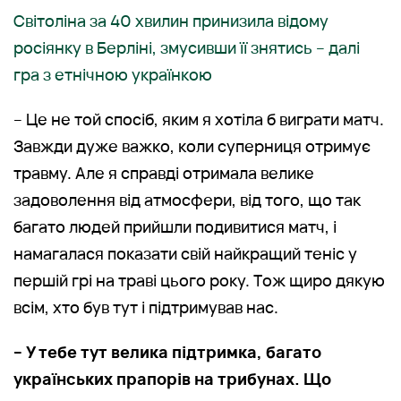
Світоліна за 40 хвилин принизила відому
росіянку в Берліні, змусивши її знятись – далі
гра з етнічною українкою
– Це не той спосіб, яким я хотіла б виграти матч.
Завжди дуже важко, коли суперниця отримує
травму. Але я справді отримала велике
задоволення від атмосфери, від того, що так
багато людей прийшли подивитися матч, і
намагалася показати свій найкращий теніс у
першій грі на траві цього року. Тож щиро дякую
всім, хто був тут і підтримував нас.
– У тебе тут велика підтримка, багато
українських прапорів на трибунах. Що