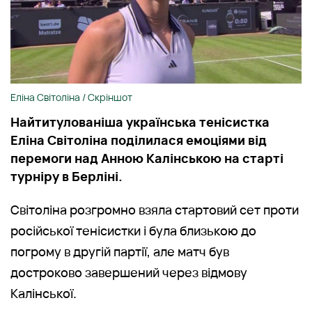
Еліна Світоліна / Скріншот
Найтитулованіша українська тенісистка
Еліна Світоліна поділилася емоціями від
перемоги над Анною Калінською на старті
турніру в Берліні.
Світоліна розгромно взяла стартовий сет проти
російської тенісистки і була близькою до
погрому в другій партії, але матч був
достроково завершений через відмову
Калінської.