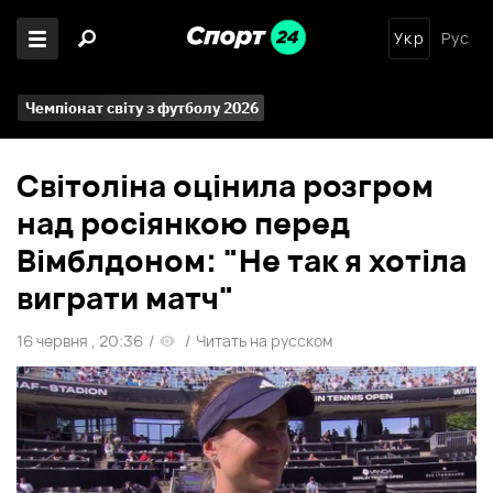
Укр
Рус
Чемпіонат світу з футболу 2026
Світоліна оцінила розгром
над росіянкою перед
Вімблдоном: "Не так я хотіла
виграти матч"
16 червня , 20:36
/
/
Читать на русском