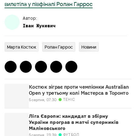
вилетіла у півфіналі Ролан Гаррос
Автор:
Іван
Жукевич
Марта Костюк
Ролан Гаррос
Новини
Костюк зіграє проти чемпіонки Australian
Open у третьому колі Мастерса в Торонто
ТЕНІС
5 серпня,
07:30
Ліга Європи: кандидат в збірну
України програв в матчі суперників
Маліновського
ФУТБОЛ
5 серпня,
23:39