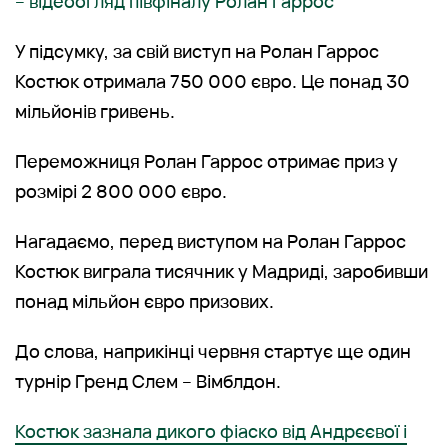
– відеоогляд півфіналу Ролан Гаррос
У підсумку, за свій виступ на Ролан Гаррос
Костюк отримала 750 000 євро. Це понад 30
мільйонів гривень.
Переможниця Ролан Гаррос отримає приз у
розмірі 2 800 000 євро.
Нагадаємо, перед виступом на Ролан Гаррос
Костюк виграла тисячник у Мадриді, заробивши
понад мільйон євро призових.
До слова, наприкінці червня стартує ще один
турнір Гренд Слем – Вімблдон.
Костюк зазнала дикого фіаско від Андрєєвої і