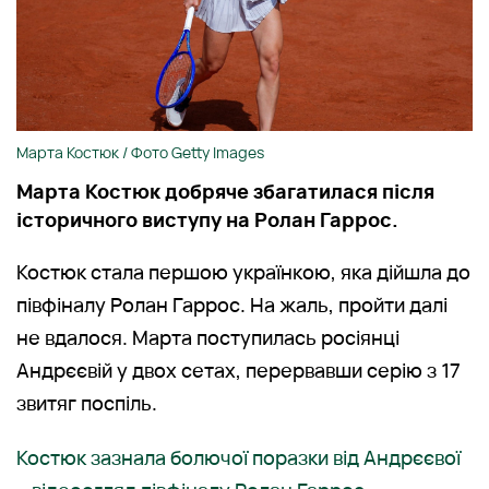
Марта Костюк / Фото Getty Images
Марта Костюк добряче збагатилася після
історичного виступу на Ролан Гаррос.
Костюк стала першою українкою, яка дійшла до
півфіналу Ролан Гаррос. На жаль, пройти далі
не вдалося. Марта поступилась росіянці
Андрєєвій у двох сетах, перервавши серію з 17
звитяг поспіль.
Костюк зазнала болючої поразки від Андрєєвої