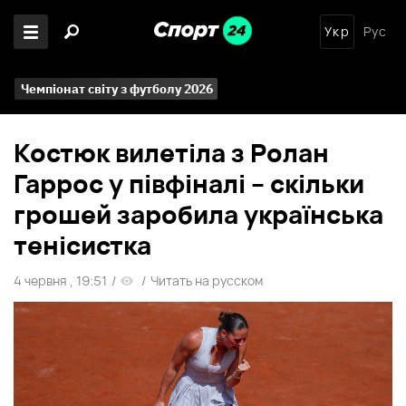
Укр
Рус
Чемпіонат світу з футболу 2026
Костюк вилетіла з Ролан
Гаррос у півфіналі – скільки
грошей заробила українська
тенісистка
4 червня , 19:51
/
/
Читать на русском