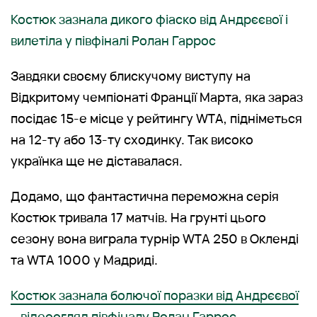
Костюк зазнала дикого фіаско від Андрєєвої і
вилетіла у півфіналі Ролан Гаррос
Завдяки своєму блискучому виступу на
Відкритому чемпіонаті Франції Марта, яка зараз
посідає 15-е місце у рейтингу WTA, підніметься
на 12-ту або 13-ту сходинку. Так високо
українка ще не діставалася.
Додамо, що фантастична переможна серія
Костюк тривала 17 матчів. На грунті цього
сезону вона виграла турнір WTA 250 в Окленді
та WTA 1000 у Мадриді.
Костюк зазнала болючої поразки від Андрєєвої
– відеоогляд півфіналу Ролан Гаррос