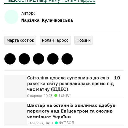
Автор:
Марічка
Кулачковська
Марта Костюк
Ролан Гаррос
Новини
Світоліна довела суперницю до сліз – 10
ракетка світу розплакалась прямо під
час матчу (ВІДЕО)
ТЕНІС
9 серпня,
19:13
Шахтар на останніх хвилинах здобув
перемогу над Епіцентром та очолив
чемпіонат України
ФУТБОЛ
10 серпня,
14:11