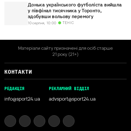
Донька українського футболіста вийшла
у півфінал тисячника у Торонто,
здобувши вольову перемогу
ТЕНІС
10 серпня,
10:00
Матеріали сайту призначені для осіб старше
21 року (21+)
КОНТАКТИ
РЕДАКЦІЯ
РЕКЛАМНИЙ ВІДДІЛ
info@sport24.ua
advsport@sport24.ua