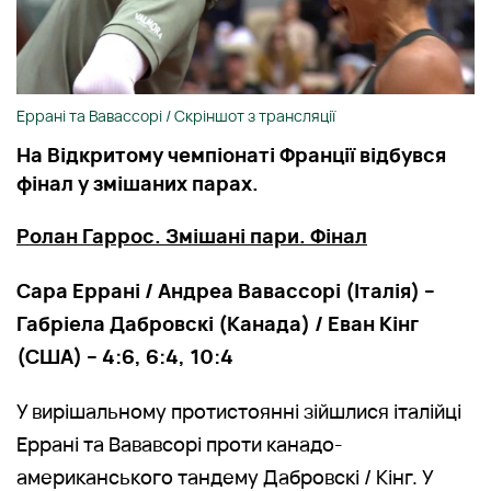
Еррані та Вавассорі / Скріншот з трансляції
На Відкритому чемпіонаті Франції відбувся
фінал у змішаних парах.
Ролан Гаррос. Змішані пари. Фінал
Сара Еррані / Андреа Вавассорі (Італія) –
Габріела Дабровскі (Канада) / Еван Кінг
(США) – 4:6, 6:4, 10:4
У вирішальному протистоянні зійшлися італійці
Еррані та Вававсорі проти канадо-
американського тандему Дабровскі / Кінг. У