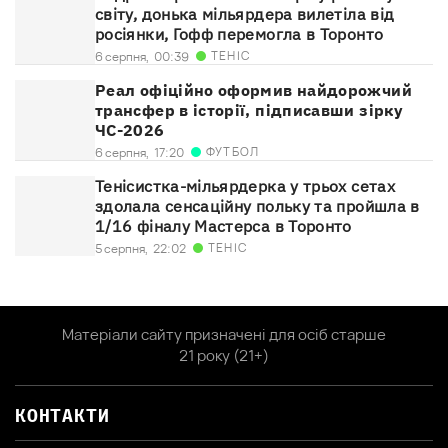
світу, донька мільярдера вилетіла від
росіянки, Гофф перемогла в Торонто
ТЕНІС
6 серпня,
00:39
Реал офіційно оформив найдорожчий
трансфер в історії, підписавши зірку
ЧС-2026
ФУТБОЛ
6 серпня,
17:20
Тенісистка-мільярдерка у трьох сетах
здолала сенсаційну польку та пройшла в
1/16 фіналу Мастерса в Торонто
ТЕНІС
5 серпня,
22:02
Матеріали сайту призначені для осіб старше
21 року (21+)
КОНТАКТИ