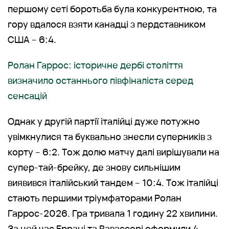
першому сеті боротьба була конкурентною, та
гору вдалося взяти канадці з пердставником
США – 6:4.
Ролан Гаррос: історичне дербі століття
визначило останнього півфіналіста серед
сенсацій
Однак у другій партії італійці дуже потужно
увімкнулися та буквально знесли суперників з
корту – 6:2. Тож долю матчу далі вирішували на
супер-тай-брейку, де знову сильнішим
виявився італійський тандем – 10:4. Тож італійці
стають першими тріумфаторами Ролан
Гаррос-2026. Гра тривала 1 годину 22 хвилини.
За цей час Еррані та Вавассорі оформили 4