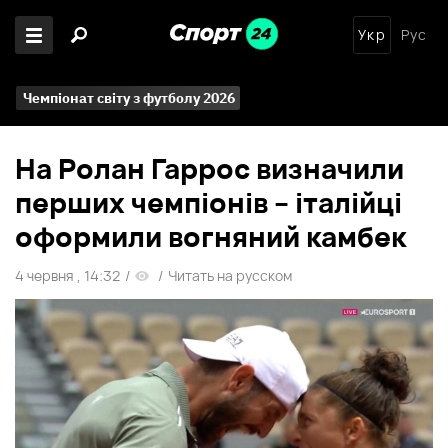
Укр
Рус
Чемпіонат світу з футболу 2026
На Ролан Гаррос визначили
перших чемпіонів – італійці
оформили вогняний камбек
4 червня , 14:32
/
/
Читать на русском