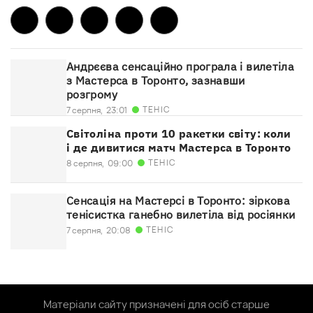
Андрєєва сенсаційно програла і вилетіла
з Мастерса в Торонто, зазнавши
розгрому
ТЕНІС
7 серпня,
23:01
Світоліна проти 10 ракетки світу: коли
і де дивитися матч Мастерса в Торонто
ТЕНІС
8 серпня,
09:00
Сенсація на Мастерсі в Торонто: зіркова
тенісистка ганебно вилетіла від росіянки
ТЕНІС
7 серпня,
20:08
Матеріали сайту призначені для осіб старше