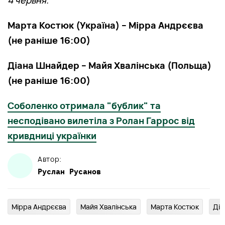
Марта Костюк (Україна) – Мірра Андрєєва
(не раніше 16:00)
Діана Шнайдер – Майя Хвалінська (Польща)
(не раніше 16:00)
Соболенко отримала "бублик" та
несподівано вилетіла з Ролан Гаррос від
кривдниці українки
Автор:
Руслан
Русанов
Мірра Андрєєва
Майя Хвалінська
Марта Костюк
Ді