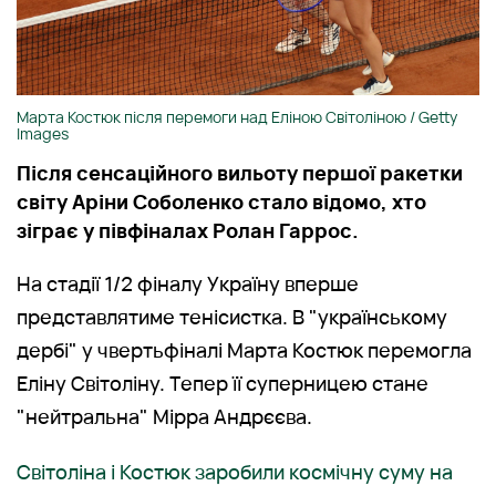
Марта Костюк після перемоги над Еліною Світоліною / Getty
Images
Після сенсаційного вильоту першої ракетки
світу Аріни Соболенко стало відомо, хто
зіграє у півфіналах Ролан Гаррос.
На стадії 1/2 фіналу Україну вперше
представлятиме тенісистка. В "українському
дербі" у чвертьфіналі Марта Костюк перемогла
Еліну Світоліну. Тепер її суперницею стане
"нейтральна" Мірра Андрєєва.
Світоліна і Костюк заробили космічну суму на