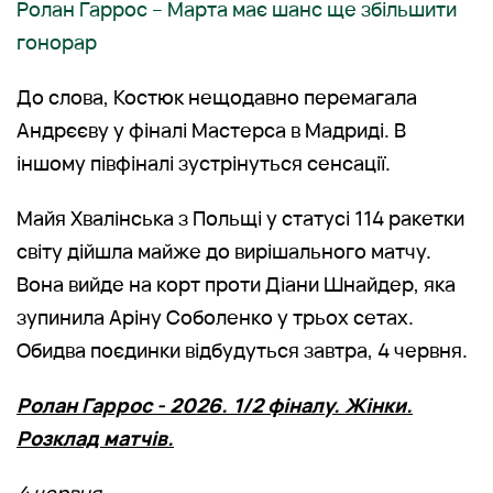
Ролан Гаррос – Марта має шанс ще збільшити
гонорар
До слова, Костюк нещодавно перемагала
Андрєєву у фіналі Мастерса в Мадриді. В
іншому півфіналі зустрінуться сенсації.
Майя Хвалінська з Польщі у статусі 114 ракетки
світу дійшла майже до вирішального матчу.
Вона вийде на корт проти Діани Шнайдер, яка
зупинила Аріну Соболенко у трьох сетах.
Обидва поєдинки відбудуться завтра, 4 червня.
Ролан Гаррос - 2026. 1/2 фіналу. Жінки.
Розклад матчів.
4 червня.