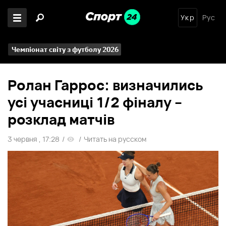
Укр
Рус
Чемпіонат світу з футболу 2026
Ролан Гаррос: визначились
усі учасниці 1/2 фіналу –
розклад матчів
3 червня , 17:28
/
/
Читать на русском