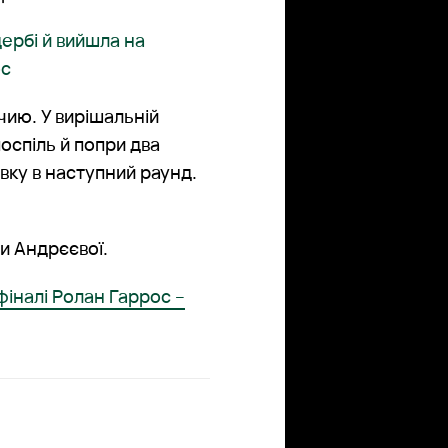
ербі й вийшла на
ос
чию. У вирішальній
поспіль й попри два
вку в наступний раунд.
ри Андрєєвої.
фіналі Ролан Гаррос –