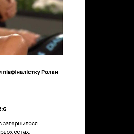
и півфіналістку Ролан
2:6
ос завершилося
трьох сетах.