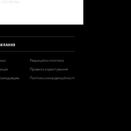
ь Ctrl+Enter
СИЛАННЯ
 нас
Редакційна політика
акція
Правила користування
ламодавцям
Політика конфіденційності