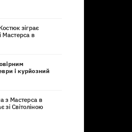
Костюк зіграє
і Мастерса в
овірним
еври і курйозний
а з Мастерса в
ає зі Світоліною