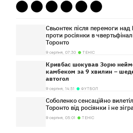
Свьонтек після перемоги над 
проти росіянки в чвертьфінал
Торонто
9 серпня,
07:30
ТЕНІС
Кривбас шокував Зорю нейм
камбеком за 9 хвилин – шед
автогол
9 серпня,
14:51
ФУТБОЛ
Соболенко сенсаційно вилетіл
Торонто від росіянки і не зігр
9 серпня,
05:01
ТЕНІС