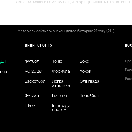
Якщо Ви виявили помилку на цій сторінці, виділіть її та натисніт
Матеріали сайту призначені для осіб старше 21 року (21+)
ВИДИ СПОРТУ
ПО
Футбол
Теніс
Бокс
Про
ДІЛ
Ред
ЧС 2026
Формула 1
Хокей
4.ua
Рек
Баскетбол
Легка
Олімпіада
атлетика
Футзал
Біатлон
Волейбол
Шахи
Інші види
спорту