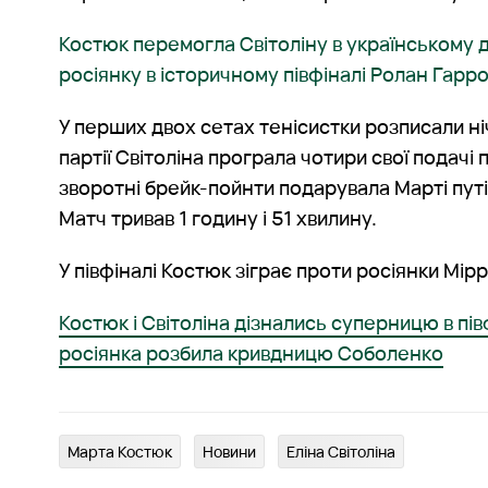
Костюк перемогла Світоліну в українському д
росіянку в історичному півфіналі Ролан Гарр
У перших двох сетах тенісистки розписали ні
партії Світоліна програла чотири свої подачі 
зворотні брейк-пойнти подарувала Марті путі
Матч тривав 1 годину і 51 хвилину.
У півфіналі Костюк зіграє проти росіянки Мір
Костюк і Світоліна дізнались суперницю в пів
росіянка розбила кривдницю Соболенко
Марта Костюк
Новини
Еліна Світоліна