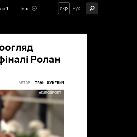
ла 1
Інші
Укр
Рус
еоогляд
фіналі Ролан
ІВАН
ЖУКЕВИЧ
АВТОР: