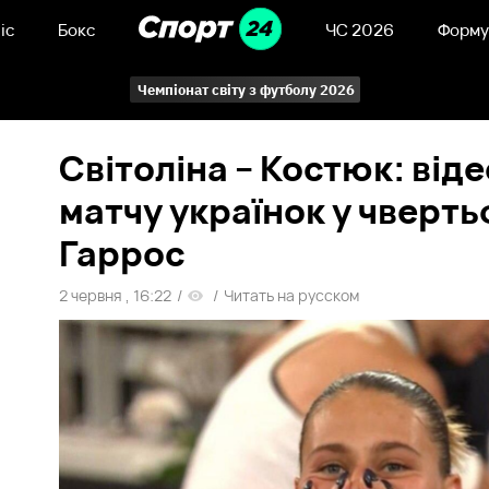
іс
Бокс
ЧС 2026
Форму
Чемпіонат світу з футболу 2026
Світоліна – Костюк: від
матчу українок у чверть
Гаррос
2 червня , 16:22
/
/
Читать на русском