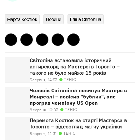
Марта Костюк
Новини
Еліна Світоліна
Світоліна встановила історичний
антирекорд на Мастерсі в Торонто –
такого не було майже 15 років
ТЕНІС
5 серпня,
14:53
Чоловік Світоліної покинув Мастерс в
Монреалі – повісив "бублик", але
програв чемпіону US Open
ТЕНІС
6 серпня,
10:03
Перемога Костюк на старті Мастерса в
Торонто – відеоогляд матчу українки
ТЕНІС
5 серпня,
14:31