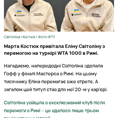
Світоліна і Костюк / Фото ФТУ
Марта Костюк привітала Еліну Світоліну з
перемогою на турнірі WTA 1000 в Римі.
Нагадаємо, напередодні Світоліна здолала
Гофф у фіналі Мастерса в Римі. На цьому
тисячнику Еліна перемагає вже втретє. А
загалом цей титул став для неї 20-м у кар'єрі.
Світоліна увійшла в ексклюзивний клуб після
перемоги в Римі – це вдалося лише трьом