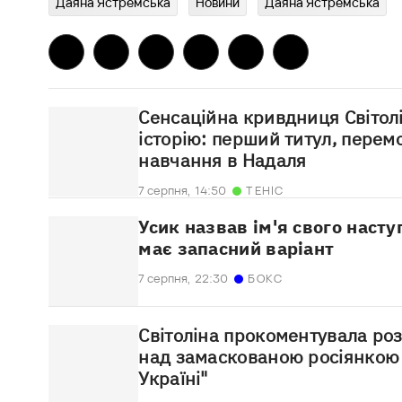
Даяна Ястремська
Новини
Даяна Ястремська
Сенсаційна кривдниця Світолі
історію: перший титул, перем
навчання в Надаля
7 серпня,
14:50
ТЕНІС
Усик назвав ім'я свого наст
має запасний варіант
7 серпня,
22:30
БОКС
Світоліна прокоментувала ро
над замаскованою росіянкою 
Україні"