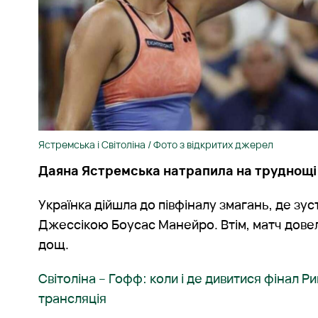
Ястремська і Світоліна / Фото з відкритих джерел
Даяна Ястремська натрапила на труднощі н
Українка дійшла до півфіналу змагань, де зус
Джессікою Боусас Манейро. Втім, матч дове
дощ.
Світоліна – Гофф: коли і де дивитися фінал 
трансляція