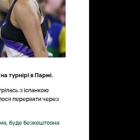
а турнірі в Пармі.
трілась з іспанкою
лося перервати через
Рима, буде безкоштовна