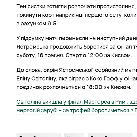
Тенісистки встигли розпочати протистояння,
покинути корт наприкінці першого сету, кол
з рахунком 6:5.
У підсумку матч перенесли на наступний ден
Ястремська продовжить боротися за фінал т
суботу, 16 травня. Старт о 12:00 за Києвом.
До слова, окрім Ястремської, серйозний матч у
Еліну Світоліну, яка зіграє з Коко Гофф у фінал
поєдинок розпочнеться о 18:00 за Києвом.
Світоліна вийшла у фінал Мастерса в Римі, з
нервовій зарубі – за трофей боротиметься з