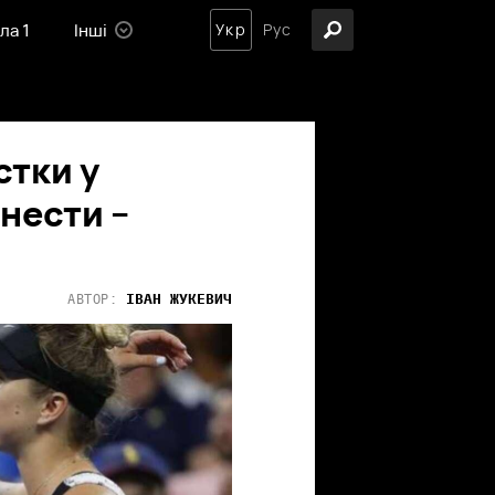
ла 1
Інші
Укр
Рус
стки у
нести –
ІВАН
ЖУКЕВИЧ
АВТОР: