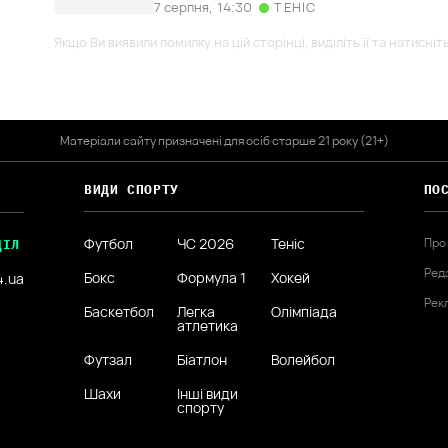
7 серпня,
14:30
ТЕНІС
Якщо Ви виявили помилку на цій сторінці, виділіть її та натисніт
Матеріали сайту призначені для осіб старше 21 року (21+)
ВИДИ СПОРТУ
ПО
Футбол
ЧС 2026
Теніс
Про
ДІЛ
Ред
Бокс
Формула 1
Хокей
4.ua
Рек
Баскетбол
Легка
Олімпіада
атлетика
Футзал
Біатлон
Волейбол
Шахи
Інші види
спорту