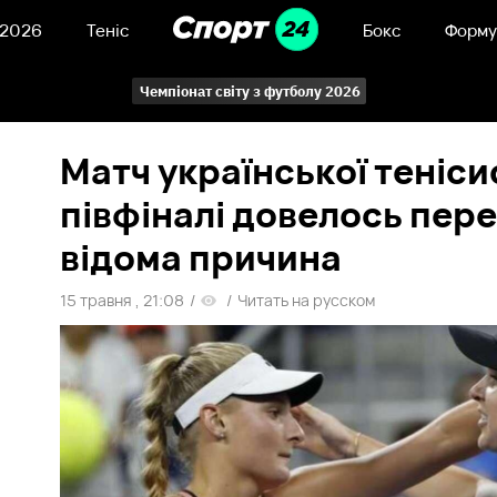
 2026
Теніс
Бокс
Форму
Чемпіонат світу з футболу 2026
Матч української теніси
півфіналі довелось пере
відома причина
15 травня , 21:08
/
/
Читать на русском