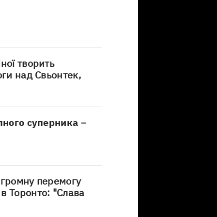
ної творить
оги над Свьонтек,
упного суперника –
згромну перемогу
в Торонто: "Слава