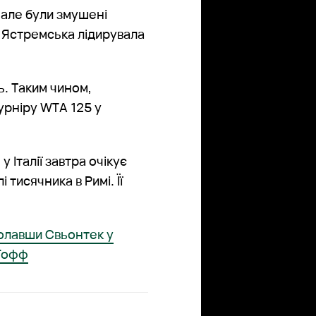
 але були змушені
и Ястремська лідирувала
ь. Таким чином,
урніру WTA 125 у
 Італії завтра очікує
і тисячника в Римі. Її
долавши Свьонтек у
 Гофф