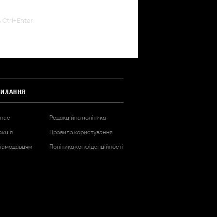
ь Ctrl+Enter
СИЛАННЯ
 нас
Редакційна політика
акція
Правила користування
ламодавцям
Політика конфіденційності