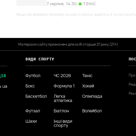
7 серпня,
14:30
ТЕНІС
Якщо Ви виявили помилку на цій сторінці, виділіть її та натисніт
Матеріали сайту призначені для осіб старше 21 року (21+)
ВИДИ СПОРТУ
ПО
Футбол
ЧС 2026
Теніс
Про
ДІЛ
Ред
Бокс
Формула 1
Хокей
4.ua
Рек
Баскетбол
Легка
Олімпіада
атлетика
Футзал
Біатлон
Волейбол
Шахи
Інші види
спорту