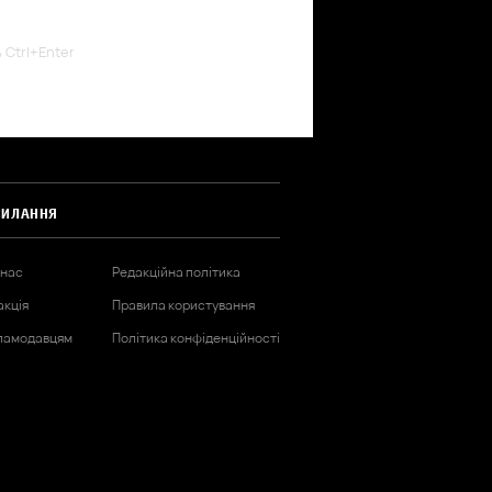
ь Ctrl+Enter
СИЛАННЯ
 нас
Редакційна політика
акція
Правила користування
ламодавцям
Політика конфіденційності