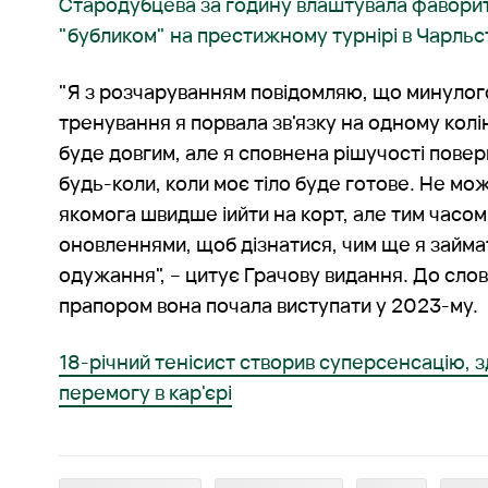
Стародубцева за годину влаштувала фаворит
"бубликом" на престижному турнірі в Чарльс
"Я з розчаруванням повідомляю, що минулого
тренування я порвала зв'язку на одному кол
буде довгим, але я сповнена рішучості пове
будь-коли, коли моє тіло буде готове. Не мо
якомога швидше іийти на корт, але тим часом
оновленнями, щоб дізнатися, чим ще я займа
одужання", – цитує Грачову видання. До сло
прапором вона почала виступати у 2023-му.
18-річний тенісист створив суперсенсацію,
перемогу в кар'єрі