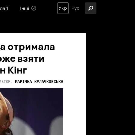
ла 1
Інші
Укр
Рус
а отримала
оже взяти
н Кінг
МАРІЧКА
КУЛАЧКОВСЬКА
АВТОР: