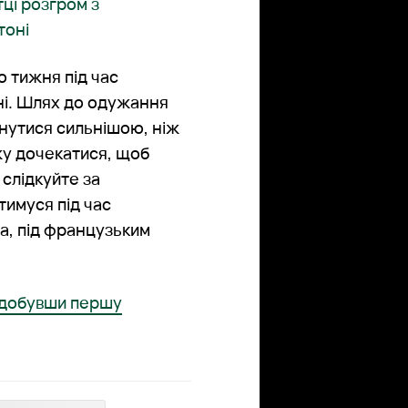
ці розгром з
тоні
 тижня під час
іні. Шлях до одужання
рнутися сильнішою, ніж
жу дочекатися, щоб
 слідкуйте за
тимуся під час
ва, під французьким
 здобувши першу