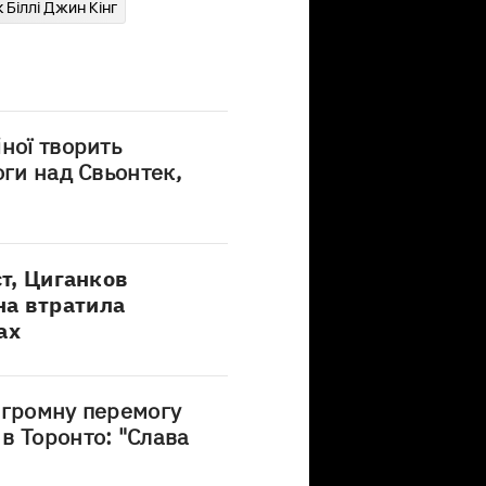
 Біллі Джин Кінг
ної творить
оги над Свьонтек,
ст, Циганков
на втратила
ах
згромну перемогу
в Торонто: "Слава