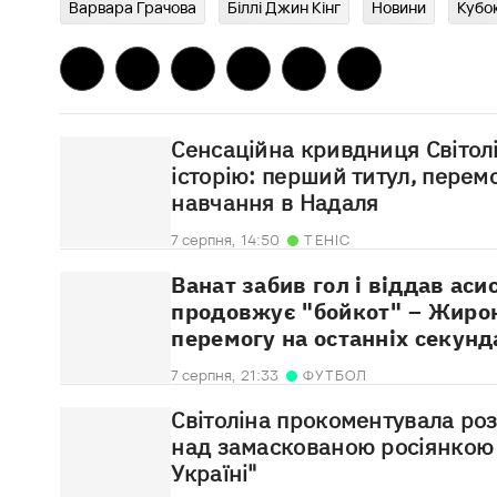
Варвара Грачова
Біллі Джин Кінг
Новини
Кубок
Сенсаційна кривдниця Світолі
історію: перший титул, перем
навчання в Надаля
7 серпня,
14:50
ТЕНІС
Ванат забив гол і віддав аси
продовжує "бойкот" – Жиро
перемогу на останніх секунд
7 серпня,
21:33
ФУТБОЛ
Світоліна прокоментувала ро
над замаскованою росіянкою 
Україні"