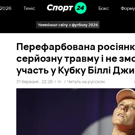
 2026
Теніс
Бокс
Форму
Чемпіонат світу з футболу 2026
Перефарбована росіянк
серйозну травму і не зм
участь у Кубку Біллі Джи
31 березня , 22:28
/
/
Читать на русском