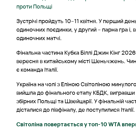
проти Польщі
Зустрічі пройдуть 10–11 квітня. У перший де
одиночних поєдинки, у другий – парна гра і, в
одиночних матчі.
Фінальна частина Кубка Біллі Джин Кінг 2026
вересня в китайському місті Шеньчжень. Чи
є команда Італії.
Україна на чолі з Еліною Світоліною минулого
вийшла до фінального етапу КБДК, вигравши 
збірних Польщі та Швейцарії. У фінальній час
дісталися до півфіналу, де поступилися Італії.
Світоліна повертається у топ-10 WTA вперш