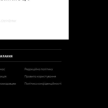
ь Ctrl+Enter
СИЛАННЯ
 нас
Редакційна політика
акція
Правила користування
ламодавцям
Політика конфіденційності