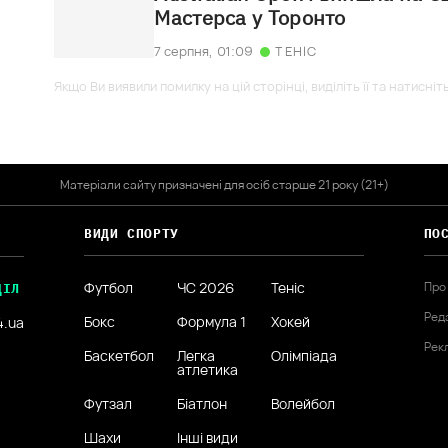
Мастерса у Торонто
7 серпня,
01:09
ТЕНІС
Якщо Ви виявили помилку на цій сторінці, виділіть її та натисніт
Матеріали сайту призначені для осіб старше 21 року (21+)
ВИДИ СПОРТУ
ПО
Футбол
ЧС 2026
Теніс
Про
ДІЛ
Ред
Бокс
Формула 1
Хокей
4.ua
Рек
Баскетбол
Легка
Олімпіада
атлетика
Футзал
Біатлон
Волейбол
Шахи
Інші види