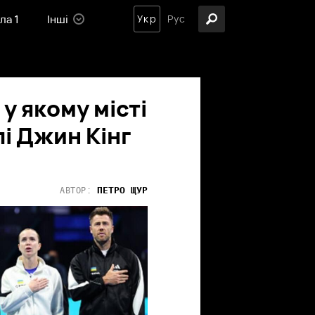
ла 1
Інші
Укр
Рус
 у якому місті
лі Джин Кінг
ПЕТРО
ЩУР
АВТОР: