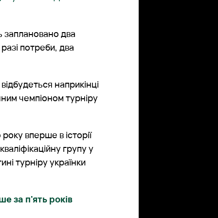
нь заплановано два
 разі потреби, два
 відбудеться наприкінці
нним чемпіоном турніру
 року вперше в історії
кваліфікаційну групу у
тині турніру українки
е за п'ять років