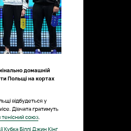
омінально домашній
оти Польщі на кортах
льщі відбудеться у
wice. Дівчата гратимуть
 тенісний союз
.
ії Кубка Біллі Джин Кінг