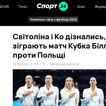
 2026
Теніс
Бокс
Форму
Чемпіонат світу з футболу 2026
Світоліна і Ко дізнались,
зіграють матч Кубка Біл
проти Польщі
12 лютого , 21:01
/
/
Читать на русском