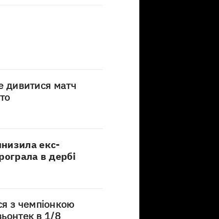
де дивитися матч
то
низила екс-
рограла в дербі
ся з чемпіонкою
вьонтек в 1/8