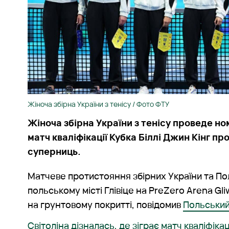
Жіноча збірна України з тенісу / Фото ФТУ
Жіноча збірна України з тенісу проведе н
матч кваліфікації Кубка Біллі Джин Кінг пр
суперниць.
Матчеве протистояння збірних України та По
польському місті Глівіце на PreZero Arena Gli
на грунтовому покритті, повідомив
Польський
Світоліна дізналась, де зіграє матч кваліфікац