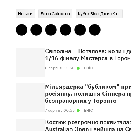
Новини
Еліна Світоліна
Кубок Біллі Джин Кінг
Світоліна – Потапова: коли і 
1/16 фіналу Мастерса в Торон
6 серпня,
16:30
ТЕНІС
Мільярдерка "бубликом" при
росіянку, колишня Сіннера п
безпрапорних у Торонто
7 серпня,
00:55
ТЕНІС
Костюк розгромно поквитала
Australian Open і вийшла на С