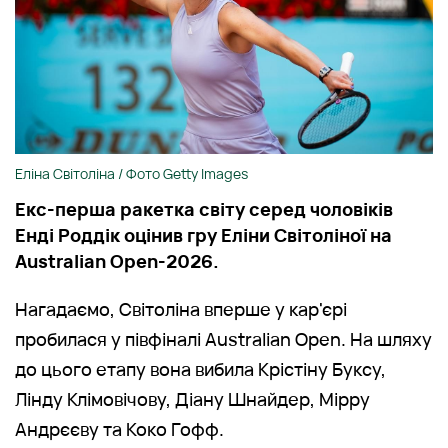
Еліна Світоліна / Фото Getty Images
Екс-перша ракетка світу серед чоловіків
Енді Роддік оцінив гру Еліни Світоліної на
Australian Open-2026.
Нагадаємо, Світоліна вперше у кар'єрі
пробилася у півфіналі Australian Open. На шляху
до цього етапу вона вибила Крістіну Буксу,
Лінду Клімовічову, Діану Шнайдер, Мірру
Андрєєву та Коко Гофф.