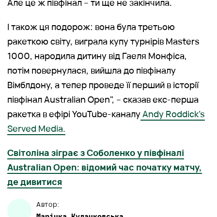
Але це ж півфінал – ти ще не закінчила.
І також ця подорож: вона була третьою
ракеткою світу, виграла купу турнірів Masters
1000, народила дитину від Гаеля Монфіса,
потім повернулася, вийшла до півфіналу
Вімблдону, а тепер проведе її перший в історії
півфінал Australian Open", – сказав екс-перша
ракетка в ефірі YouTube-каналу
Andy Roddick's
Served Media.
Світоліна зіграє з Соболенко у півфіналі
Australian Open: відомий час початку матчу,
де дивитися
Автор:
Марічка
Кулачковська