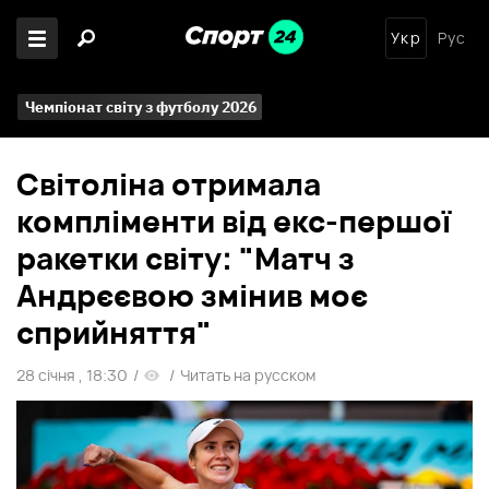
Укр
Рус
Чемпіонат світу з футболу 2026
Світоліна отримала
компліменти від екс-першої
ракетки світу: "Матч з
Андрєєвою змінив моє
сприйняття"
28 січня , 18:30
/
/
Читать на русском