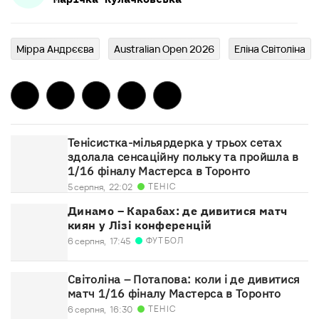
Мірра Андрєєва
Australian Open 2026
Еліна Світоліна
Тенісистка-мільярдерка у трьох сетах
здолала сенсаційну польку та пройшла в
1/16 фіналу Мастерса в Торонто
ТЕНІС
5 серпня,
22:02
Динамо – Карабах: де дивитися матч
киян у Лізі конференцій
ФУТБОЛ
6 серпня,
17:45
Світоліна – Потапова: коли і де дивитися
матч 1/16 фіналу Мастерса в Торонто
ТЕНІС
6 серпня,
16:30