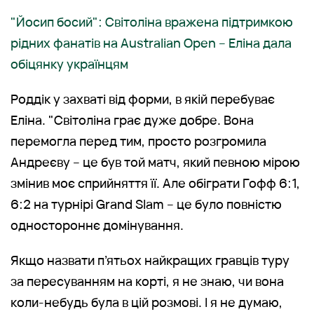
"Йосип босий": Світоліна вражена підтримкою
рідних фанатів на Australian Open – Еліна дала
обіцянку українцям
Роддік у захваті від форми, в якій перебуває
Еліна. "Світоліна грає дуже добре. Вона
перемогла перед тим, просто розгромила
Андреєву – це був той матч, який певною мірою
змінив моє сприйняття її. Але обіграти Гофф 6:1,
6:2 на турнірі Grand Slam – це було повністю
одностороннє домінування.
Якщо назвати п’ятьох найкращих гравців туру
за пересуванням на корті, я не знаю, чи вона
коли-небудь була в цій розмові. І я не думаю,