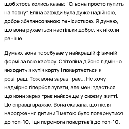
щоб хтось колись казав: "О, вона просто лупить
на повну". Еліна завжди була дуже надійною,
добре збалансованою тенісисткою. Я думаю,
що вона рухається настільки добре, як ніколи
раніше.
Думаю, вона перебуває у найкращій фізичній
формі за всю кар’єру. Світоліна дійсно відмінно
виходить з кутів корту і повертається в
розіграш. Тож вона зараз грає... Не хочу
надмірно гіперболізувати, але мені здається,
що вона зараз грає найкраще у своєму житті.
Це справді вражає. Вона сказала, що після
народження дитини її метою було повернутися
до топ-10, і ця перемога повертає її до топ-10.