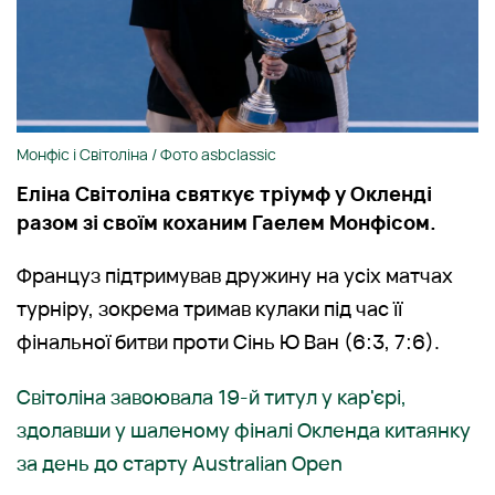
Монфіс і Світоліна / Фото asbclassic
Еліна Світоліна святкує тріумф у Окленді
разом зі своїм коханим Гаелем Монфісом.
Француз підтримував дружину на усіх матчах
турніру, зокрема тримав кулаки під час її
фінальної битви проти Сінь Ю Ван (6:3, 7:6).
Світоліна завоювала 19-й титул у кар'єрі,
здолавши у шаленому фіналі Окленда китаянку
за день до старту Australian Open