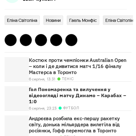
Еліна Світоліна
Новини
Гаель Монфіс
Еліна Світоліна
Костюк проти чемпіонки Australian Open
– коли і де дивитися матч 1/16 фіналу
Мастерса в Торонто
ТЕНІС
6 серпня,
13:31
Гол Пономаренка та вилучення у
відеоогляді матчу Динамо – Карабах –
1:0
ФУТБОЛ
6 серпня,
23:23
Андрєєва розбила екс-першу ракетку
світу, донька мільярдера вилетіла від
росіянки, Гофф перемогла в Торонто