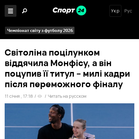
Укр
Рус
Чемпіонат світу з футболу 2026
Світоліна поцілунком
віддячила Монфісу, а він
поцупив її титул – милі кадри
після переможного фіналу
11 січня , 17:18
/
/
Читать на русском