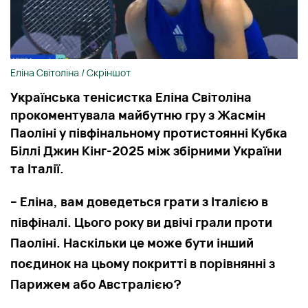
Еліна Світоліна / Скріншот
Українська тенісистка Еліна Світоліна
прокоментувала майбутню гру з Жасмін
Паоліні у півфінальному протистоянні Кубка
Біллі Джин Кінг-2025 між збірними України
та Італії.
– Еліна, вам доведеться грати з Італією в
півфіналі. Цього року ви двічі грали проти
Паоліні. Наскільки це може бути інший
поєдинок на цьому покритті в порівнянні з
Парижем або Австралією?