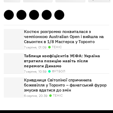
Костюк розгромно поквиталася з
чемпіонкою Australian Open і вийшла на
Свьонтек в 1/8 Мастерса у Торонто
ТЕНІС
7 серпня,
01:09
Таблиця коефіцієнтів УЄФА: Україна
втратила позицію навіть після
перемоги Динамо
ФУТБОЛ
7 серпня,
10:59
Кривдниця Світоліної спричинила
божевілля у Торонто – фанатський фурор
змусив вдатися до змін
ТЕНІС
6 серпня,
20:39