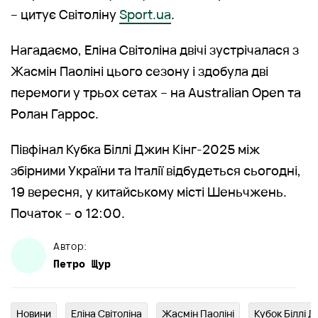
– цитує Світоліну
Sport.ua
.
Нагадаємо, Еліна Світоліна двічі зустрічалася з
Жасмін Паоліні цього сезону і здобула дві
перемоги у трьох сетах – на Australian Open та
Ролан Гаррос.
Півфінал Кубка Біллі Джин Кінг-2025 між
збірними України та Італії відбудеться сьогодні,
19 вересня, у китайському місті Шеньчжень.
Початок – о 12:00.
Автор:
Петро
Щур
Новини
Еліна Світоліна
Жасмін Паоліні
Кубок Біллі Д