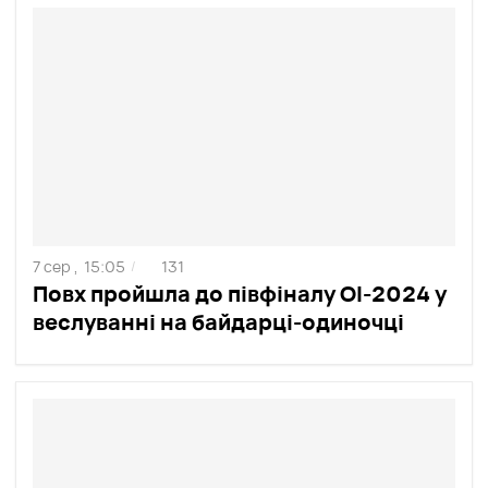
7 сер ,
15:05
131
/
Повх пройшла до півфіналу ОІ-2024 у
веслуванні на байдарці-одиночці