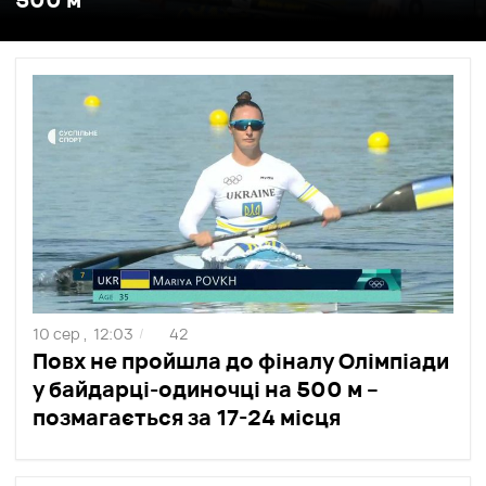
10 сер ,
12:03
42
/
Повх не пройшла до фіналу Олімпіади
у байдарці-одиночці на 500 м –
позмагається за 17-24 місця