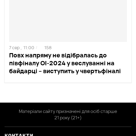
7 сер ,
11:00
158
/
Повх напряму не відібралась до
півфіналу ОІ-2024 у веслуванні на
байдарці – виступить у чвертьфіналі
Матеріали сайту призначені для осіб старше
21 року (21+)
КОНТАКТИ