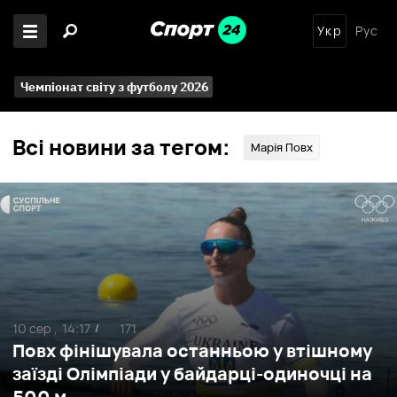
Укр
Рус
Чемпіонат світу з футболу 2026
Всі новини за тегом:
Марія Повх
10 сер ,
14:17
171
/
Повх фінішувала останньою у втішному
заїзді Олімпіади у байдарці-одиночці на
500 м