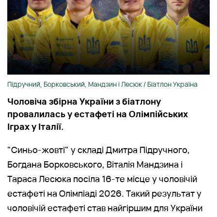
Підручний, Борковський, Мандзин і Лесюк / Біатлон Україна
Чоловіча збірна України з біатлону
провалилась у естафеті на Олімпійських
Іграх у Італії.
"Синьо-жовті" у складі Дмитра Підручного,
Богдана Борковського, Віталія Мандзина і
Тараса Лесюка посіла 16-те місце у чоловічій
естафеті на Олімпіаді 2026. Такий результат у
чоловічій естафеті став найгіршим для України