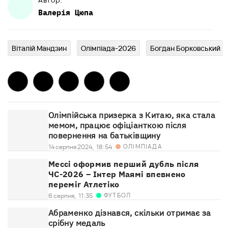
Валерія
Цюпа
Віталій Мандзин
Олімпіада-2026
Богдан Борковський
Олімпійська призерка з Китаю, яка стала
мемом, працює офіціанткою після
повернення на батьківщину
ОЛІМПІАДА
14 серпня 2024,
18:54
Мессі оформив перший дубль після
ЧС-2026 – Інтер Маямі впевнено
переміг Атлетіко
ФУТБОЛ
6 серпня,
11:35
Абраменко дізнався, скільки отримає за
срібну медаль