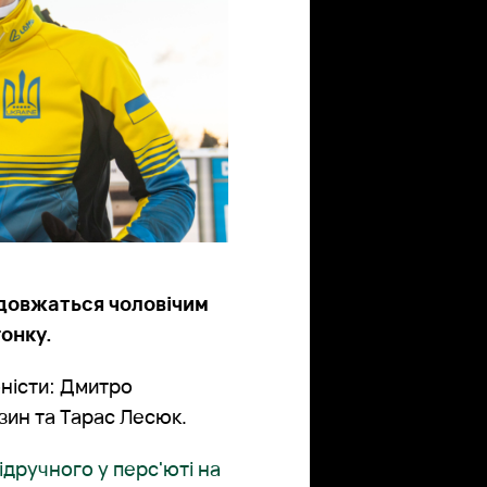
одовжаться чоловічим
гонку.
оністи: Дмитро
зин та Тарас Лесюк.
Підручного у перс'юті на