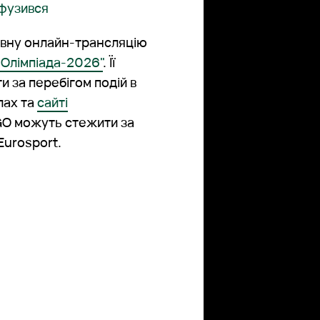
нфузився
вну онлайн-трансляцію
"Олімпіада-2026"
. Її
и за перебігом подій в
лах та
сайті
GO можуть стежити за
Eurosport.