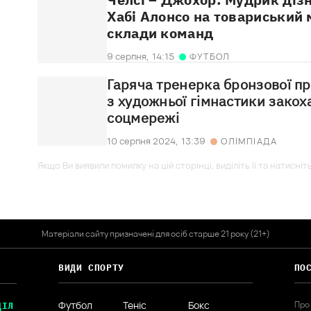
Хабі Алонсо на товариський 
склади команд
9 серпня,
14:15
ФУТБОЛ
Гаряча тренерка бронзової п
з художньої гімнастики закох
соцмережі
10 серпня 2024,
13:39
ОЛІМПІАДА
Якщо Ви виявили помилку на цій сторінці, виділіть її та натисніт
Матеріали сайту призначені для осіб старше 21 року (21+)
ВИДИ СПОРТУ
ПО
Футбол
Теніс
Бокс
Про
ДІЛ