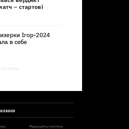
матч – стартові
ризерки Ігор-2024
ала в себе
ь Ctrl+Enter
СИЛАННЯ
 нас
Редакційна політика