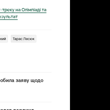
треку на Олімпіаді та
результат
ький
Тарас Лесюк
робила заяву щодо
нався вердикт