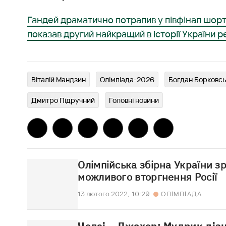
Гандей драматично потрапив у півфінал шорт-
показав другий найкращий в історії України 
Віталій Мандзин
Олімпіада-2026
Богдан Борковс
Дмитро Підручний
Головні новини
Олімпійська збірна України з
можливого вторгнення Росії
13 лютого 2022,
10:29
ОЛІМПІАДА
Челсі – Джохор: Мудрик діз