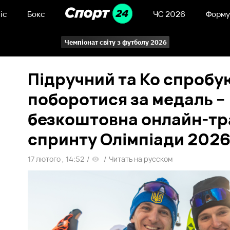
іс
Бокс
ЧС 2026
Форму
Чемпіонат світу з футболу 2026
Підручний та Ко спробу
поборотися за медаль –
безкоштовна онлайн-тр
спринту Олімпіади 202
17 лютого , 14:52
/
/
Читать на русском