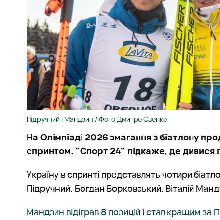
Підручний і Мандзин / Фото Дмитро Євенко
На Олімпіаді 2026 змагання з біатлону пр
спринтом. "Спорт 24" підкаже, де дивися 
Україну в спринті представлять чотири біатл
Підручний, Богдан Борковський, Віталій Манд
Мандзин відіграв 8 позицій і став кращим за 