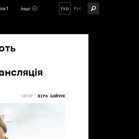
ла 1
Інші
Укр
Рус
ють
ансляція
6
ВІРА
БОЙЧУК
АВТОР: