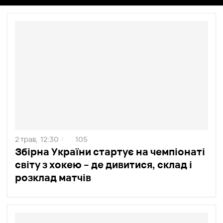
2 трав,
12:30
105
/
Збірна України стартує на чемпіонаті
світу з хокею – де дивитися, склад і
розклад матчів