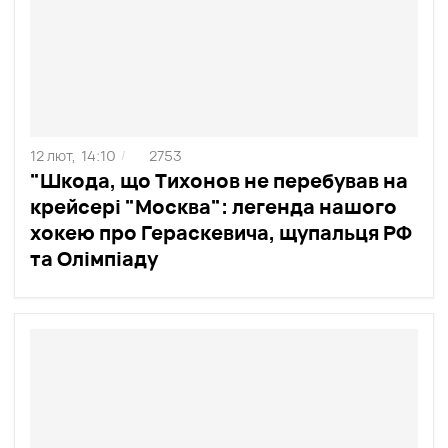
12 лют,
14:10
2753
/
"Шкода, що Тихонов не перебував на
крейсері "Москва": легенда нашого
хокею про Гераскевича, щупальця РФ
та Олімпіаду