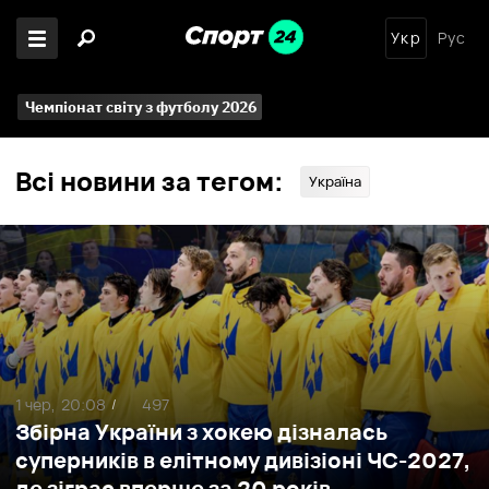
Укр
Рус
Чемпіонат світу з футболу 2026
Всі новини за тегом:
Україна
1 чер,
20:08
497
/
Збірна України з хокею дізналась
суперників в елітному дивізіоні ЧС-2027,
де зіграє вперше за 20 років