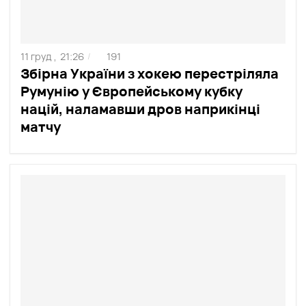
11 груд ,
21:26
191
/
Збірна України з хокею перестріляла
Румунію у Європейському кубку
націй, наламавши дров наприкінці
матчу