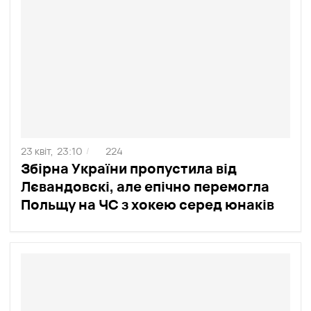
23 квіт,
23:10
224
/
Збірна України пропустила від
Лєвандовскі, але епічно перемогла
Польщу на ЧС з хокею серед юнаків