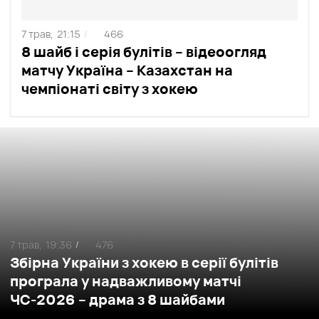
7 трав,
21:15
466
/
8 шайб і серія булітів – відеоогляд
матчу Україна – Казахстан на
чемпіонаті світу з хокею
7 трав,
19:36
476
/
Збірна України з хокею в серії булітів
програла у надважливому матчі
ЧС-2026 – драма з 8 шайбами