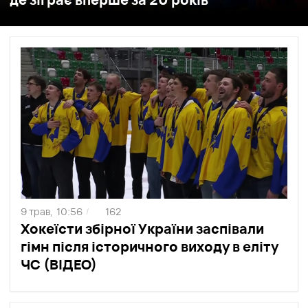
9 трав,
10:56
162
/
Хокеїсти збірної України заспівали
гімн після історичного виходу в еліту
ЧС (ВІДЕО)