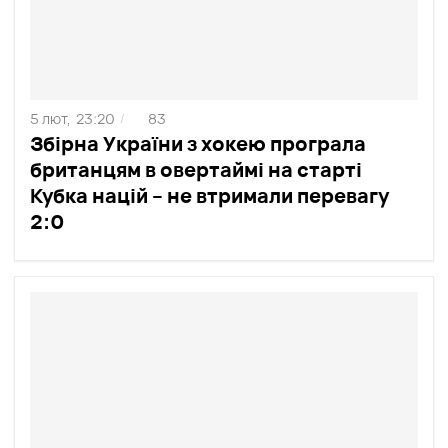
5 лют,
23:20
83
/
Збірна України з хокею програла
британцям в овертаймі на старті
Кубка націй – не втримали перевагу
2:0