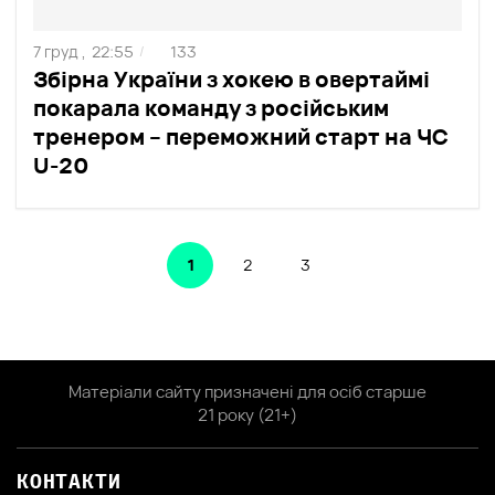
7 груд ,
22:55
133
/
Збірна України з хокею в овертаймі
покарала команду з російським
тренером – переможний старт на ЧС
U-20
1
2
3
Матеріали сайту призначені для осіб старше
21 року (21+)
КОНТАКТИ