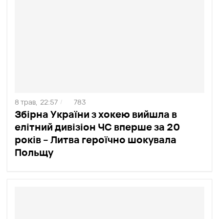
8 трав,
22:57
783
/
Збірна України з хокею вийшла в
елітний дивізіон ЧС вперше за 20
років – Литва героїчно шокувала
Польщу