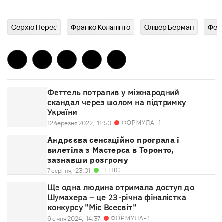
Серхіо Перес
Франко Колапінто
Олівер Берман
Фер
Феттель потрапив у міжнародний
скандал через шолом на підтримку
України
ФОРМУЛА-1
12 березня 2022,
11:50
Андрєєва сенсаційно програла і
вилетіла з Мастерса в Торонто,
зазнавши розгрому
ТЕНІС
7 серпня,
23:01
Ще одна людина отримала доступ до
Шумахера – це 23-річна фіналістка
конкурсу "Міс Всесвіт"
ФОРМУЛА-1
6 січня 2024,
14:37