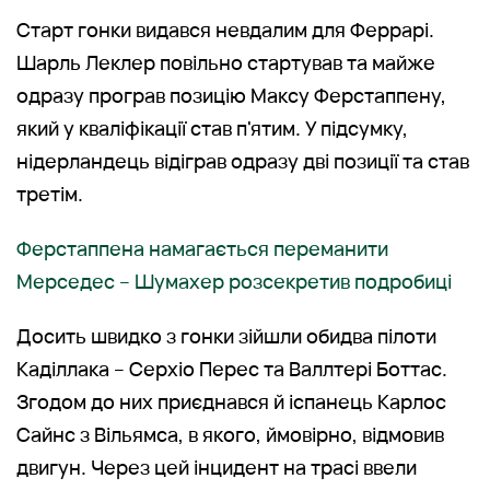
Старт гонки видався невдалим для Феррарі.
Шарль Леклер повільно стартував та майже
одразу програв позицію Максу Ферстаппену,
який у кваліфікації став п'ятим. У підсумку,
нідерландець відіграв одразу дві позиції та став
третім.
Ферстаппена намагається переманити
Мерседес – Шумахер розсекретив подробиці
Досить швидко з гонки зійшли обидва пілоти
Каділлака – Серхіо Перес та Валлтері Боттас.
Згодом до них приєднався й іспанець Карлос
Сайнс з Вільямса, в якого, ймовірно, відмовив
двигун. Через цей інцидент на трасі ввели