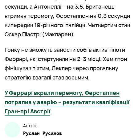
секунди, а Антонеллі – на 3,5. Британець
втримав перемогу, Ферстаппен на 0,3 секунди
випередив 19-річного італійця. Четвертим став
Оскар Піастрі (Макларен).
Гонку не зможуть занести собі в актив пілоти
Феррарі, які стартували на 2-3 місці. Хемілтон
фінішував п'ятим, Леклер через провальну
стратегію взагалі став восьмим.
У Феррарі вкрали перемогу, Ферстаппен
потрапив у аварію – результати кваліфікації
Гран-прі Австрії
Автор:
Руслан
Русанов