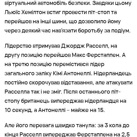
віртуальний автомобіль безпеки. Завдяки цьому
Льюїс Хемілтон встиг провести піт-стоп та
перейшов на інші шини, що дозволило йому
через деякий час нав'язати боротьбу за подіум.
Лідерство втримував Джордж Расселл, на
другу позицію перейшов Макс Ферстаппен. А
на третю позицію перемістився лідер
загального заліку Кімі Антонеллі. Нідерландець
постійно скорочував відставання, але атакувати
Расселла так і не зміг. Після останнього піт-
стопу британець випереджав нідерландця на
10 секунд, а Антонеллі – майже на 15.
Але його перевага швидко танула: за 3 кола до
кінця Расселл випереджав Ферстаппена на 2,5