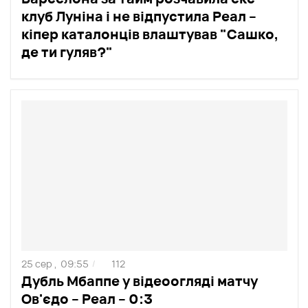
клуб Луніна і не відпустила Реал –
кіпер каталонців влаштував "Сашко,
де ти гуляв?"
25 сер ,
09:55
112
/
Дубль Мбаппе у відеоогляді матчу
Ов'єдо – Реал – 0:3