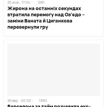
25 жов ,
17:04
290
/
Жирона на останніх секундах
втратила перемогу над Ов'єдо –
заміни Ваната й Циганкова
перевернули гру
26 вер ,
00:30
1380
/
Барселона за тайм розчавила екс-