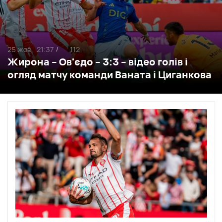
25 жов ,
21:37
112
/
Жирона – Ов'єдо – 3:3 – відео голів і
огляд матчу команди Ваната і Циганкова