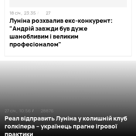
18 січ ,
23:35
27
/
Луніна розхвалив екс-конкурент:
"Андрій завжди був дуже
шанобливим і великим
професіоналом"
27 січ ,
10:56
28876
/
Реал відправить Луніна у колишній клуб
голкіпера – українець прагне ігрової
практики