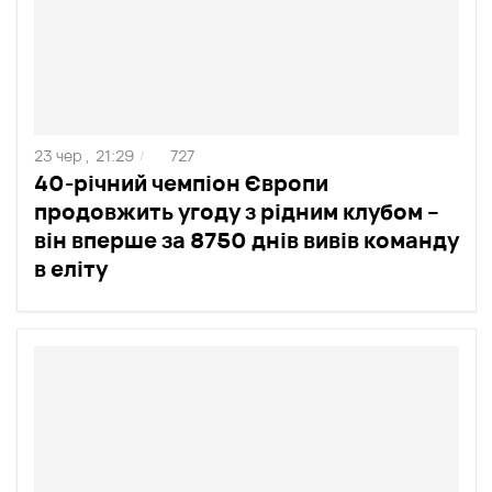
23 чер ,
21:29
727
/
40-річний чемпіон Європи
продовжить угоду з рідним клубом –
він вперше за 8750 днів вивів команду
в еліту