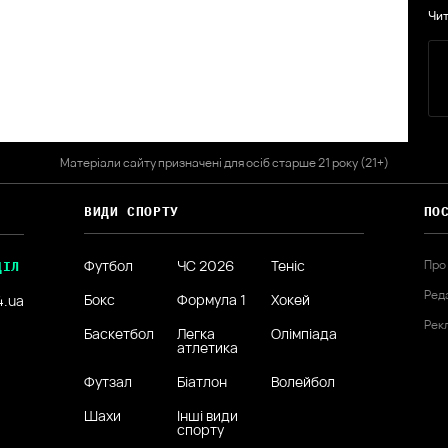
Чит
Матеріали сайту призначені для осіб старше 21 року (21+)
ВИДИ СПОРТУ
ПО
Футбол
ЧС 2026
Теніс
Про
ДІЛ
Ред
Бокс
Формула 1
Хокей
4.ua
Рек
Баскетбол
Легка
Олімпіада
атлетика
Футзал
Біатлон
Волейбол
Шахи
Інші види
спорту