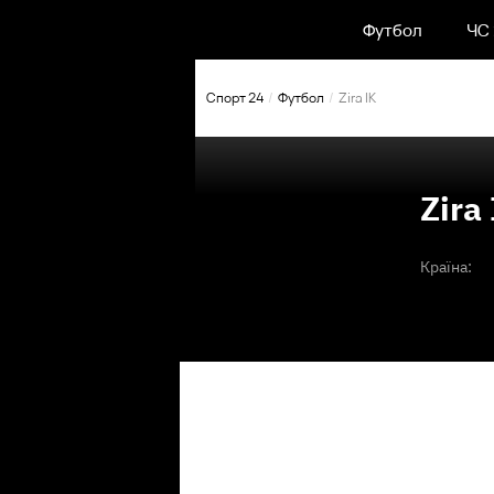
Футбол
ЧС
Спорт 24
Футбол
Zira IK
Zira
Країна: