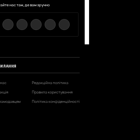
айте нас там, де вам зручно
СИЛАННЯ
 нас
Редакційна політика
акція
Правила користування
ламодавцям
Політика конфіденційності