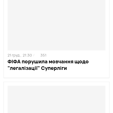
21 груд ,
21:30
351
/
ФІФА порушила мовчання щодо
"легалізації" Суперліги