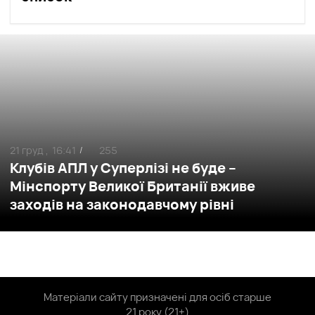
21 груд ,
16:41
255
/
Клубів АПЛ у Суперлізі не буде –
Мінспорту Великої Британії вживе
заходів на законодавчому рівні
Матеріали сайту призначені для осіб старше
21 року (21+)