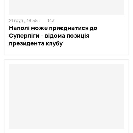
21 груд ,
18:55
143
/
Наполі може приєднатися до
Суперліги – відома позиція
президента клубу