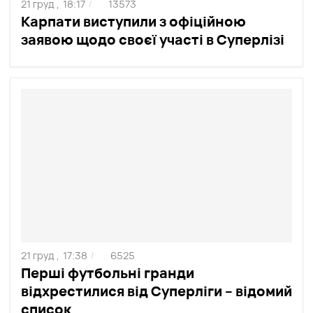
21 груд ,
18:17
13573
/
Карпати виступили з офіційною
заявою щодо своєї участі в Суперлізі
21 груд ,
17:38
6525
/
Перші футбольні гранди
відхрестилися від Суперліги – відомий
список