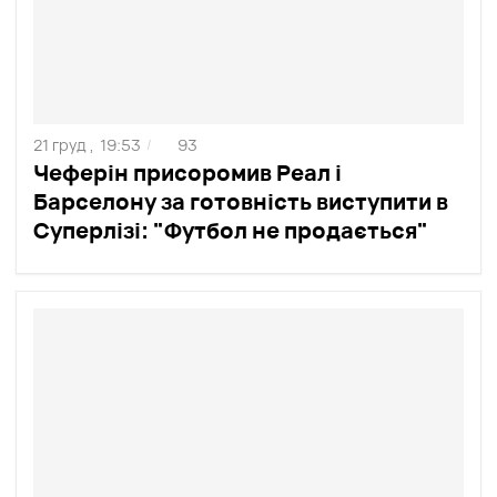
21 груд ,
19:53
93
/
Чеферін присоромив Реал і
Барселону за готовність виступити в
Суперлізі: "Футбол не продається"