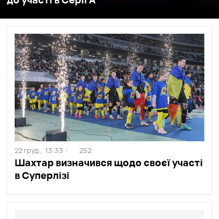
22 груд ,
13:33
252
/
Шахтар визначився щодо своєї участі
в Суперлізі