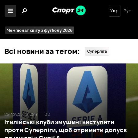
Укр
Рус
Чемпіонат світу з футболу 2026
Всі новини за тегом:
Суперліга
29 груд ,
13:22
32
/
Італійські клуби змушені виступити
проти Суперліги, щоб отримати допуск
до участі в Серії А