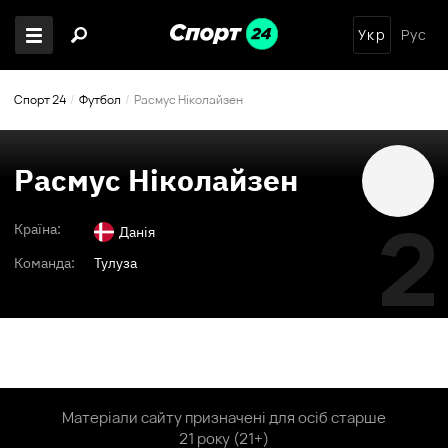
Укр
Рус
Спорт 24
Футбол
Расмус Ніколайзен
Расмус Ніколайзен
2
Країна:
Данія
Команда:
Тулуза
Матеріали сайту призначені для осіб старше
21 року (21+)